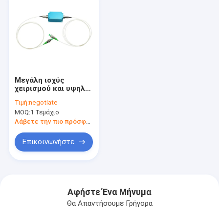
Μεγάλη ισχύς
χειρισμού και υψηλή
απώλεια
Τιμή:
negotiate
επιστροφής 980 nm
MOQ:
1 Τεμάχιο
Πολαρισμός
Διατήρηση
Λάβετε την πιο πρόσφατη τιμή
Απομόνωση για την
ινώδη λέιζερ και την
Επικοινωνήστε
οργάνωση
Αφήστε Ένα Μήνυμα
Θα Απαντήσουμε Γρήγορα