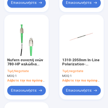
Επικοινωνήστε
Επικοινωνήστε
Nufern συνεπή ινών
1310-2050nm In-Line
780-HP καλώδια
Polarization-
μπαλωμάτων
Maintaining Isolator
Τιμή:
Negotiate
Τιμή:
negotiate
οπτικών ινών
pm ίνες
MOQ:
1
MOQ:
1
τρόπου FC/APC
τύπων ενιαία
Λάβετε την πιο πρόσφατη τιμή
Λάβετε την πιο πρόσφατη τιμή
Επικοινωνήστε
Επικοινωνήστε