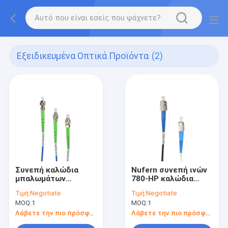
Εξειδικευμένα Οπτικά Προϊόντα
(2)
Συνεπή καλώδια
Nufern συνεπή ινών
μπαλωμάτων
780-HP καλώδια
οπτικών ινών
μπαλωμάτων
Τιμή:
Negotiate
Τιμή:
Negotiate
πόλωση-διατήρησης
οπτικών ινών
MOQ:
1
MOQ:
1
FC/APC τύπων ινών
τρόπου FC/PC
pm780-HP Nufern
τύπων ενιαία
Λάβετε την πιο πρόσφατη τιμή
Λάβετε την πιο πρόσφατη τιμή