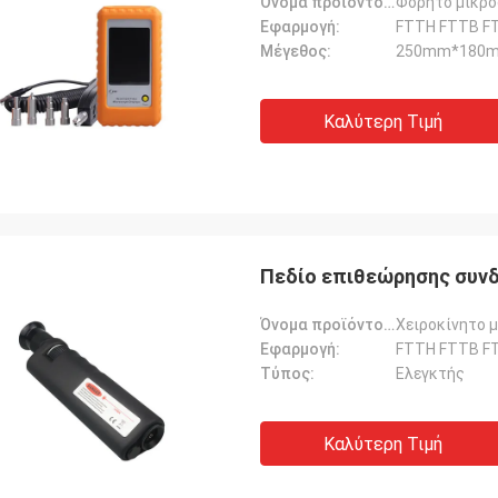
Όνομα προϊόντος:
Φορητό μικρο
Εφαρμογή:
FTTH FTTB F
Μέγεθος:
250mm*180
Καλύτερη Τιμή
Πεδίο επιθεώρησης συνδ
Όνομα προϊόντος:
Χειροκίνητο 
Εφαρμογή:
FTTH FTTB F
Τύπος:
Ελεγκτής
Καλύτερη Τιμή