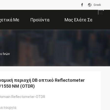
Greek
χετικά Με
Προϊόντα
Μας Ελάτε Σε
Εμάς
Επαφή Με
υ Ινών
ναμική περιοχή DB οπτικό Reflectometer
/1550 NM (OTDR)
 Domain Reflectometer-OTDR
ειτουργία