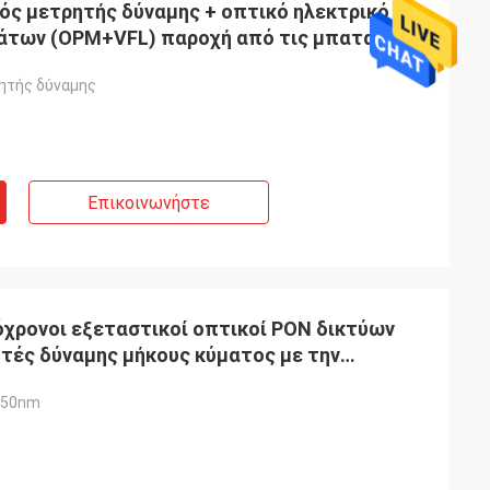
ς μετρητής δύναμης + οπτικό ηλεκτρικό
άτων (OPM+VFL) παροχή από τις μπαταρίες ή
ητής δύναμης
Επικοινωνήστε
Γαλλία
νεργάζεσαι με
χρονοι εξεταστικοί οπτικοί PON δικτύων
τίες. Είναι
τές δύναμης μήκους κύματος με την
κρίνονται
550nm