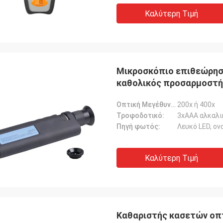
Καλύτερη Τιμή
Μικροσκόπιο επιθεώρηση
καθολικός προσαρμοστή
Οπτική Μεγέθυνση:
200x ή 400x
Τροφοδοτικό:
3xAAA αλκαλι
Πηγή φωτός:
Λευκό LED, ον
Καλύτερη Τιμή
Καθαριστής κασετών οπτ