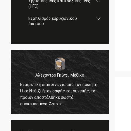
Υβριδικές ίνες και κοαξικές ίνες
(HFC)
Εξοπλισμός ευρυζωνικού
δικτύου
Αλεχάντρο Γκίντι, Μεξικό
Εξαιρετική επικοινωνία από τον πωλητή.
Σεργ
Η κα Ντέιζι ήταν σαφής και συνεπής, το
όλα κ
προϊόν αποστάλθηκε σωστά
συσκευασμένο. Άριστα