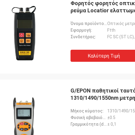
Φορητός φορητός οπτικό
ρεύμα Locatior ελαττωμ
την τράπεζα δύναμης
Όνομα προϊόντος:
Οπτικός μετρ
Εφαρμογή:
Ftth
Συνδετήρας:
FC SC (ST LC),
Καλύτερη Τιμή
rhode alain,
Είναι πολύ ωραίο να συ
κέι Σαπότκιν, Ρωσική Ομοσπονδία
G/EPON παθητικοί ταυτό
πραγματικούς επαγγελμα
αλά
1310/1490/1550nm μετρη
προσεκτικοί και ανταπο
αποθήκευση στοιχείων
γρήγορα.
Μήκος κύματος:
1310/1490/1
Φυσική αβεβαιότητα (dB):
±0.5
Γραμμικότητα (dB):
± 0,1