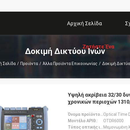
Αρχική Σελίδα
Σ
Ζητήστε Ένα
Δοκιμή Δικτύου Ινών
ή Σελίδα
/
Προϊόντα
/
Άλλα Προϊόντα Επικοινωνίας
/
Δοκιμή Δικτύο
Απόσπασμα
Υψηλή ακρίβεια 32/30 δυ
χρονικών περιοχών 1310
Όνομα προϊόντος:
Optical Time
Μοντέλο ΑΡΙΘ.:
OTDR6000
Τύπος οπτικής ινής:
Μεμονωμένη λ