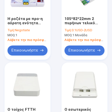
Γύρος εργοστασίων
Ποιοτικός έλεγχος
Η ροζέτα με προ-η
105*82*22mm 2
αόρατη ενότητα
πυρήνων τελικό
Μας ελάτε σε επαφή με
προσαρμοστών
κιβώτιο οπτικών
Τιμή:
Negotiate
Τιμή:
0.1USD-2USD
πιάτων τοίχων
ινών κιβωτίων λήξης
MOQ:
1
MOQ:
1 Μονάδα
διεπαφών ινών
οπτικών ινών Yogel
Ζητήστε ένα απόσπασμα
στροφίων καλωδίων
εσωτερικό
Λάβετε την πιο πρόσφατη τιμή
Λάβετε την πιο πρόσφατη τιμή
Επικοινωνήστε
Επικοινωνήστε
Εξειδικευμένα Οπτικά Προϊόντα
Σύνδεση κέντρου δεδομένων
Άλλα προϊόντα επικοινωνίας
Ο τοίχος FTTH
Ο εσωτερικός