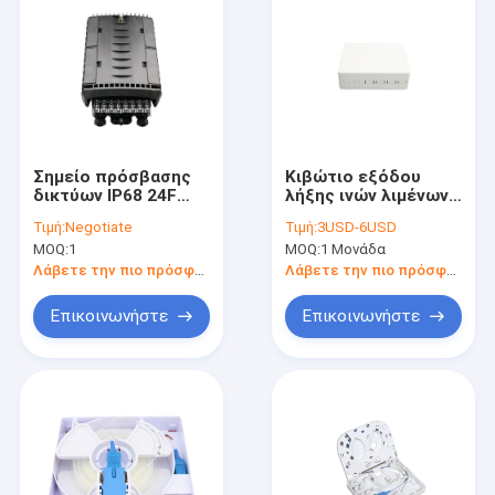
Σημείο πρόσβασης
Κιβώτιο εξόδου
δικτύων IP68 24F
λήξης ινών λιμένων
υπόγεια/εναέρια
FTTB 4
Τιμή:
Negotiate
Τιμή:
3USD-6USD
περάτωση διανομής
MOQ:
1
MOQ:
1 Μονάδα
οπτικών ινών
πτώσης τελική
Λάβετε την πιο πρόσφατη τιμή
Λάβετε την πιο πρόσφατη τιμή
Επικοινωνήστε
Επικοινωνήστε
Σπίτι
Προϊόντα
Περίπου εμείς