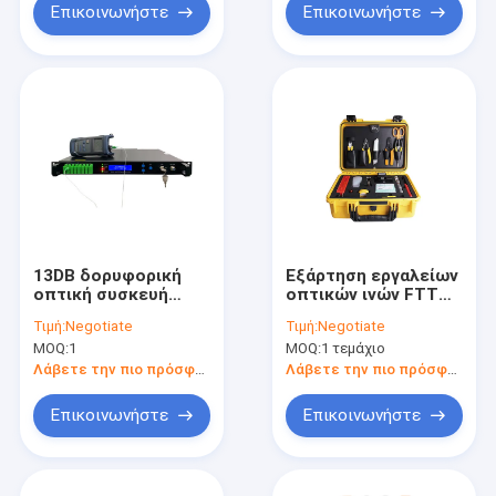
Επικοινωνήστε
Επικοινωνήστε
13DB δορυφορική
Εξάρτηση εργαλείων
οπτική συσκευή
οπτικών ινών FTTH
αποστολής σημάτων
FTTB
Τιμή:
Negotiate
Τιμή:
Negotiate
CATV
MOQ:
1
MOQ:
1 τεμάχιο
Λάβετε την πιο πρόσφατη τιμή
Λάβετε την πιο πρόσφατη τιμή
Επικοινωνήστε
Επικοινωνήστε