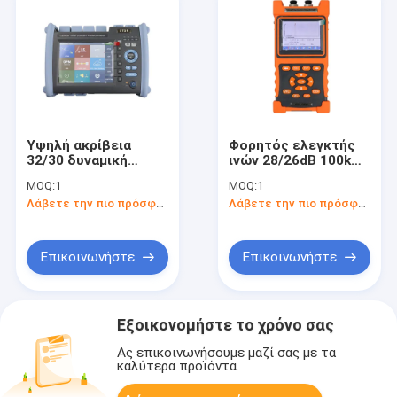
Υψηλή ακρίβεια
Φορητός ελεγκτής
32/30 δυναμική
ινών 28/26dB 100km
περιοχή DB οπτικό
OTDR
MOQ:
1
MOQ:
1
Reflectometer
Λάβετε την πιο πρόσφατη τιμή
Λάβετε την πιο πρόσφατη τιμή
χρονικών περιοχών
1310/1550 NM
(OTDR)
Επικοινωνήστε
Επικοινωνήστε
Εξοικονομήστε το χρόνο σας
Ας επικοινωνήσουμε μαζί σας με τα
καλύτερα προϊόντα.