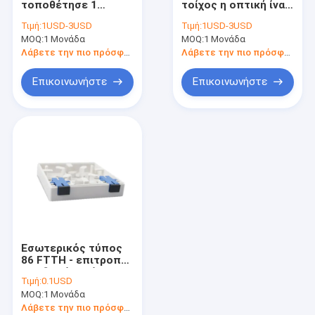
τοποθέτησε 1
τοίχος η οπτική ίνα 2
πυρήνων εσωτερικό
επιτροπής
Τιμή:
1USD-3USD
Τιμή:
1USD-3USD
τελικό κιβώτιο
μπαλωμάτων
MOQ:
1 Μονάδα
MOQ:
1 Μονάδα
οπτικών ινών
οπτικών ινών τελικό
εξόδου ftth μίνι
κιβώτιο πυρήνων
Λάβετε την πιο πρόσφατη τιμή
Λάβετε την πιο πρόσφατη τιμή
Επικοινωνήστε
Επικοινωνήστε
Εσωτερικός τύπος
86 FTTH - επιτροπή
υποδοχών ινών
Τιμή:
0.1USD
παραθύρων λήξης
MOQ:
1 Μονάδα
οπτικών ινών
παραθύρων
Λάβετε την πιο πρόσφατη τιμή