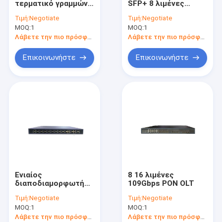
τερματικό γραμμών
SFP+ 8 λιμένες
λιμένων 86Gbps
78Gbps Gpon
Τιμή:
Negotiate
Τιμή:
Negotiate
EPON OLT
OLTdevice PON
MOQ:
1
MOQ:
1
Λάβετε την πιο πρόσφατη τιμή
Λάβετε την πιο πρόσφατη τιμή
Επικοινωνήστε
Επικοινωνήστε
Ενιαίος
8 16 λιμένες
διαποδιαμορφωτής
109Gbps PON OLT
16 10GE SFP+Uplink
Τιμή:
Negotiate
Τιμή:
Negotiate
συσκευή λιμένων
MOQ:
1
MOQ:
1
108Gbps Gpon OLT
Λάβετε την πιο πρόσφατη τιμή
Λάβετε την πιο πρόσφατη τιμή