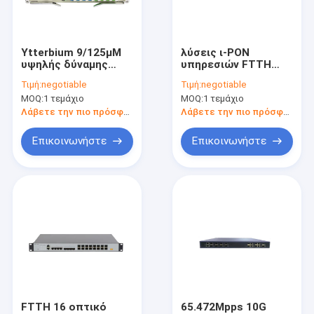
Γύρος εργοστασίων
Ποιοτικός έλεγχος
Ytterbium 9/125μM
λύσεις ι-PON
υψηλής δύναμης
υπηρεσιών FTTH
Μας ελάτε σε επαφή με
EYDFA ενισχυτής
10G 482*240*44mm
Τιμή:
negotiable
Τιμή:
negotiable
οπτικής ίνας
πλήρεις
MOQ:
1 τεμάχιο
MOQ:
1 τεμάχιο
Ζητήστε ένα απόσπασμα
Λάβετε την πιο πρόσφατη τιμή
Λάβετε την πιο πρόσφατη τιμή
Επικοινωνήστε
Επικοινωνήστε
Εξειδικευμένα Οπτικά Προϊόντα
Σύνδεση κέντρου δεδομένων
Άλλα προϊόντα επικοινωνίας
FTTH 16 οπτικό
65.472Mpps 10G