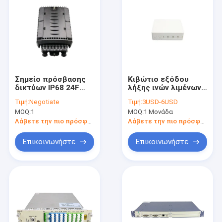
Σημείο πρόσβασης
Κιβώτιο εξόδου
δικτύων IP68 24F
λήξης ινών λιμένων
υπόγεια/εναέρια
FTTB 4
Τιμή:
Negotiate
Τιμή:
3USD-6USD
περάτωση διανομής
MOQ:
1
MOQ:
1 Μονάδα
οπτικών ινών
πτώσης τελική
Λάβετε την πιο πρόσφατη τιμή
Λάβετε την πιο πρόσφατη τιμή
Επικοινωνήστε
Επικοινωνήστε
Σπίτι
Προϊόντα
Περίπου εμείς