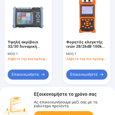
Υψηλή ακρίβεια
Φορητός ελεγκτής
32/30 δυναμική
ινών 28/26dB 100km
περιοχή DB οπτικό
OTDR
MOQ:
1
MOQ:
1
Reflectometer
Λάβετε την πιο πρόσφατη τιμή
Λάβετε την πιο πρόσφατη τιμή
χρονικών περιοχών
1310/1550 NM
(OTDR)
Επικοινωνήστε
Επικοινωνήστε
Εξοικονομήστε το χρόνο σας
Ας επικοινωνήσουμε μαζί σας με τα
καλύτερα προϊόντα.