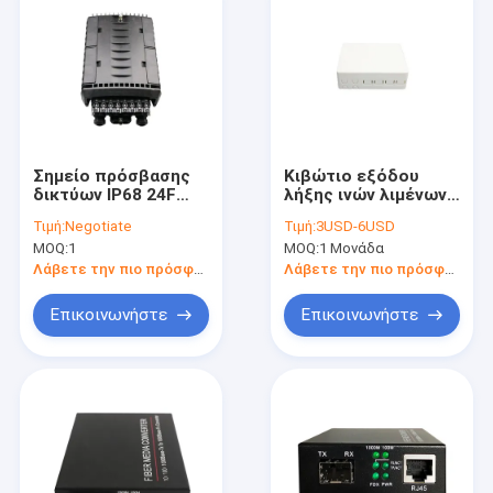
Σημείο πρόσβασης
Κιβώτιο εξόδου
δικτύων IP68 24F
λήξης ινών λιμένων
υπόγεια/εναέρια
FTTB 4
Τιμή:
Negotiate
Τιμή:
3USD-6USD
περάτωση διανομής
MOQ:
1
MOQ:
1 Μονάδα
οπτικών ινών
πτώσης τελική
Λάβετε την πιο πρόσφατη τιμή
Λάβετε την πιο πρόσφατη τιμή
Επικοινωνήστε
Επικοινωνήστε
Σπίτι
Προϊόντα
Περίπου εμείς