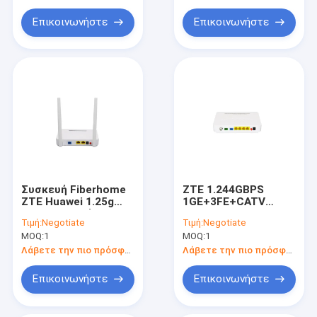
Επικοινωνήστε
Επικοινωνήστε
Συσκευή Fiberhome
ZTE 1.244GBPS
ZTE Huawei 1.25g
1GE+3FE+CATV
GPON ONU τύπων
GPON ONU
Τιμή:
Negotiate
Τιμή:
Negotiate
BOSA
MOQ:
1
MOQ:
1
Λάβετε την πιο πρόσφατη τιμή
Λάβετε την πιο πρόσφατη τιμή
Επικοινωνήστε
Επικοινωνήστε