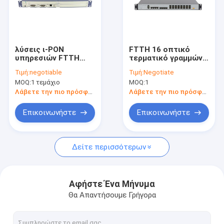
λύσεις ι-PON
FTTH 16 οπτικό
υπηρεσιών FTTH
τερματικό γραμμών
10G 482*240*44mm
λιμένων 86Gbps
Τιμή:
negotiable
Τιμή:
Negotiate
πλήρεις
EPON OLT
MOQ:
1 τεμάχιο
MOQ:
1
Λάβετε την πιο πρόσφατη τιμή
Λάβετε την πιο πρόσφατη τιμή
Επικοινωνήστε
Επικοινωνήστε
Δείτε περισσότερων
Αφήστε Ένα Μήνυμα
Θα Απαντήσουμε Γρήγορα