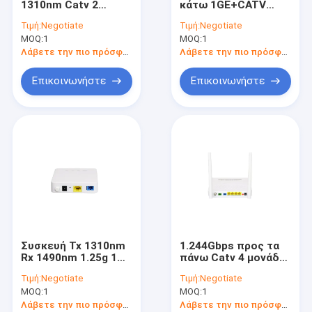
1310nm Catv 2
κάτω 1GE+CATV
λιμένας Gpon FTTH
GPON ONU ONT
Τιμή:
Negotiate
Τιμή:
Negotiate
ONU
MOQ:
1
MOQ:
1
Λάβετε την πιο πρόσφατη τιμή
Λάβετε την πιο πρόσφατη τιμή
Επικοινωνήστε
Επικοινωνήστε
Συσκευή Tx 1310nm
1.244Gbps προς τα
Rx 1490nm 1.25g 1Ge
πάνω Catv 4 μονάδα
Gpon ONU
Gpon Onu
Τιμή:
Negotiate
Τιμή:
Negotiate
δρομολογητών Wifi
MOQ:
1
MOQ:
1
λιμένων
Λάβετε την πιο πρόσφατη τιμή
Λάβετε την πιο πρόσφατη τιμή