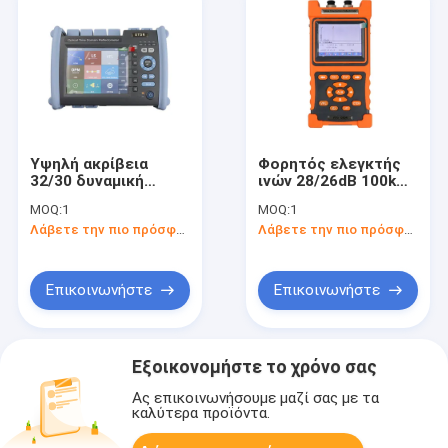
Υψηλή ακρίβεια
Φορητός ελεγκτής
32/30 δυναμική
ινών 28/26dB 100km
περιοχή DB οπτικό
OTDR
MOQ:
1
MOQ:
1
Reflectometer
Λάβετε την πιο πρόσφατη τιμή
Λάβετε την πιο πρόσφατη τιμή
χρονικών περιοχών
1310/1550 NM
(OTDR)
Επικοινωνήστε
Επικοινωνήστε
Εξοικονομήστε το χρόνο σας
Ας επικοινωνήσουμε μαζί σας με τα
καλύτερα προϊόντα.