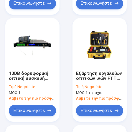
Επικοινωνήστε
Επικοινωνήστε
13DB δορυφορική
Εξάρτηση εργαλείων
οπτική συσκευή
οπτικών ινών FTTH
αποστολής σημάτων
FTTB
Τιμή:
Negotiate
Τιμή:
Negotiate
CATV
MOQ:
1
MOQ:
1 τεμάχιο
Λάβετε την πιο πρόσφατη τιμή
Λάβετε την πιο πρόσφατη τιμή
Επικοινωνήστε
Επικοινωνήστε