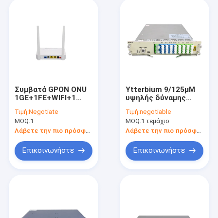
Συμβατά GPON ONU
Ytterbium 9/125μM
1GE+1FE+WIFI+1
υψηλής δύναμης
ΔΟΧΕΊΑ ZTE HUAWEI
EYDFA ενισχυτής
Τιμή:
Negotiate
Τιμή:
negotiable
οπτικής ίνας
MOQ:
1
MOQ:
1 τεμάχιο
Λάβετε την πιο πρόσφατη τιμή
Λάβετε την πιο πρόσφατη τιμή
Επικοινωνήστε
Επικοινωνήστε