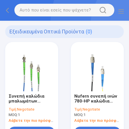
Εξειδικευμένα Οπτικά Προϊόντα
(0)
Συνεπή καλώδια
Nufern συνεπή ινών
μπαλωμάτων
780-HP καλώδια
οπτικών ινών
μπαλωμάτων
Τιμή:
Negotiate
Τιμή:
Negotiate
πόλωση-διατήρησης
οπτικών ινών
MOQ:
1
MOQ:
1
FC/APC τύπων ινών
τρόπου FC/PC
pm780-HP Nufern
τύπων ενιαία
Λάβετε την πιο πρόσφατη τιμή
Λάβετε την πιο πρόσφατη τιμή