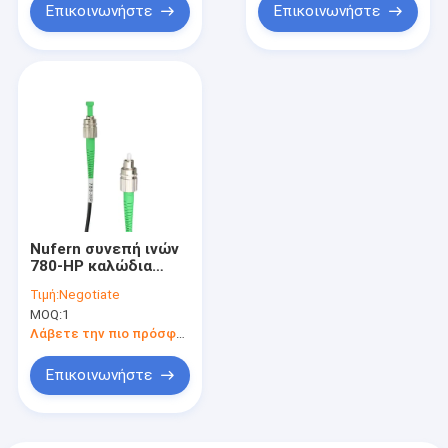
Επικοινωνήστε
Επικοινωνήστε
Nufern συνεπή ινών
780-HP καλώδια
μπαλωμάτων
Τιμή:
Negotiate
οπτικών ινών
MOQ:
1
τρόπου FC/APC
τύπων ενιαία
Λάβετε την πιο πρόσφατη τιμή
Επικοινωνήστε