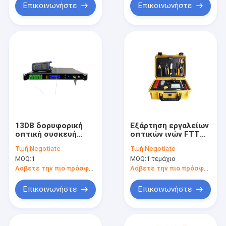
Επικοινωνήστε
Επικοινωνήστε
13DB δορυφορική
Εξάρτηση εργαλείων
οπτική συσκευή
οπτικών ινών FTTH
αποστολής σημάτων
FTTB
Τιμή:
Negotiate
Τιμή:
Negotiate
CATV
MOQ:
1
MOQ:
1 τεμάχιο
Λάβετε την πιο πρόσφατη τιμή
Λάβετε την πιο πρόσφατη τιμή
Επικοινωνήστε
Επικοινωνήστε