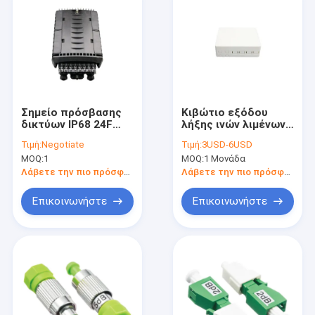
Σημείο πρόσβασης
Κιβώτιο εξόδου
δικτύων IP68 24F
λήξης ινών λιμένων
υπόγεια/εναέρια
FTTB 4
Τιμή:
Negotiate
Τιμή:
3USD-6USD
περάτωση διανομής
MOQ:
1
MOQ:
1 Μονάδα
οπτικών ινών
πτώσης τελική
Λάβετε την πιο πρόσφατη τιμή
Λάβετε την πιο πρόσφατη τιμή
Επικοινωνήστε
Επικοινωνήστε
Σπίτι
Προϊόντα
Περίπου εμείς