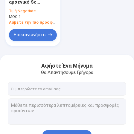
αρσενικό Sc
βούλωμα-τύπων
Τιμή:
Negotiate
στους θηλυκούς
MOQ:
1
εξασθενητές
Buildout (M2F)
Λάβετε την πιο πρόσφατη τιμή
Επικοινωνήστε
Αφήστε Ένα Μήνυμα
Θα Απαντήσουμε Γρήγορα