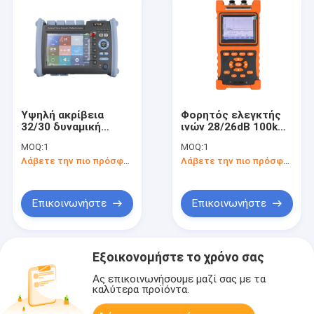
Υψηλή ακρίβεια
Φορητός ελεγκτής
32/30 δυναμική
ινών 28/26dB 100km
περιοχή DB οπτικό
OTDR
MOQ:
1
MOQ:
1
Reflectometer
Λάβετε την πιο πρόσφατη τιμή
Λάβετε την πιο πρόσφατη τιμή
χρονικών περιοχών
1310/1550 NM
(OTDR)
Επικοινωνήστε
Επικοινωνήστε
Εξοικονομήστε το χρόνο σας
Ας επικοινωνήσουμε μαζί σας με τα
καλύτερα προϊόντα.