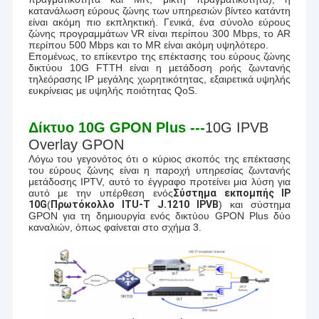
κατανάλωση εύρους ζώνης των υπηρεσιών βίντεο κατάντη
Με την Yogel, θα έχετε περισσότερα. Καλωσορίζουμε ειλικρινά
είναι ακόμη πιο εκπληκτική. Γενικά, ένα σύνολο εύρους
φίλους από όλο τον κόσμο να επισκεφθούν την εταιρεία μας
ζώνης προγραμμάτων VR είναι περίπου 300 Mbps, το AR
και να συνεργαστούν μαζί μας με βάση τα μακροπρόθεσμα
περίπου 500 Mbps και το MR είναι ακόμη υψηλότερο.
αμοιβαία οφέλη.
Επομένως, το επίκεντρο της επέκτασης του εύρους ζώνης
δικτύου 10G FTTH είναι η μετάδοση ροής ζωντανής
τηλεόρασης IP μεγάλης χωρητικότητας, εξαιρετικά υψηλής
ευκρίνειας με υψηλής ποιότητας QoS.
Δίκτυο 10G GPON Plus ---
10G IPVB
Overlay GPON
Λόγω του γεγονότος ότι ο κύριος σκοπός της επέκτασης
του εύρους ζώνης είναι η παροχή υπηρεσίας ζωντανής
μετάδοσης IPTV, αυτό το έγγραφο προτείνει μια λύση για
αυτό με την υπέρθεση ενός
Σύστημα εκπομπής IP
10G
(
Πρωτόκολλο ITU-T J.1210 IPVB
) και σύστημα
GPON για τη δημιουργία ενός δικτύου GPON Plus δύο
καναλιών, όπως φαίνεται στο σχήμα 3.