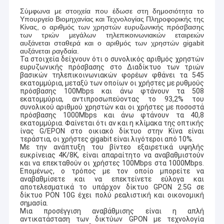
Σύμφωνα με στοιχεία που έδωσε στη δημοσιότητα το
Υπουργείο Βιομηχανίας και Τεχνολογίας Πληροφορικής της
Κίνας, ο αριθμός των χρηστών ευρυζωνικής πρόσβασης
των τριών μεγάλων τηλεπικοινωνιακών εταιρειών
αυξάνεται σταθερά και ο αριθμός των χρηστών gigabit
αυξάνεται ραγδαία.
Τα στοιχεία δείχνουν ότι ο συνολικός αριθμός χρηστών
ευρυζωνικής πρόσβασης στο Διαδίκτυο των τριών
βασικών τηλεπικοινωνιακών φορέων φθάνει τα 545
εκατομμύρια, μεταξύ των οποίων οι χρήστες με ρυθμούς
πρόσβασης 100Mbps και άνω φτάνουν τα 508
εκατομμύρια, αντιπροσωπεύοντας το 93,2% του
συνολικού αριθμού χρηστών και οι χρήστες με ποσοστά
πρόσβασης 1000Mbps και άνω φτάνουν τα 40,8
εκατομμύρια. Φαίνεται ότι αν και η κλίμακα της οπτικής
ίνας G/EPON στο οικιακό δίκτυο στην Κίνα είναι
τεράστια, οι χρήστες gigabit είναι λιγότεροι από 10%.
Με την ανάπτυξη του βίντεο εξαιρετικά υψηλής
ευκρίνειας 4K/8K, είναι απαραίτητο να αναβαθμιστούν
και να επεκταθούν οι χρήστες 100Mbps στα 1000Mbps.
Επομένως, ο τρόπος με τον οποίο μπορείτε να
αναβαθμίσετε και να επεκτείνετε εύλογα και
αποτελεσματικά το υπάρχον δίκτυο GPON 2.5G σε
δίκτυο PON 10G έχει πολύ ρεαλιστική και οικονομική
σημασία.
Μια προσέγγιση αναβάθμισης είναι η απλή
αντικατάσταση των δικτύων GPON με τεχνολογία