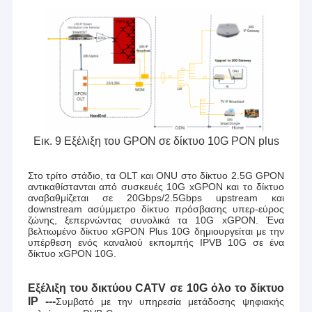
Εικ. 9 Εξέλιξη του GPON σε δίκτυο 10G PON plus
Στο τρίτο στάδιο, τα OLT και ONU στο δίκτυο 2.5G GPON
αντικαθίστανται από συσκευές 10G xGPON και το δίκτυο
αναβαθμίζεται σε 20Gbps/2.5Gbps upstream και
downstream ασύμμετρο δίκτυο πρόσβασης υπερ-εύρος
ζώνης, ξεπερνώντας συνολικά τα 10G xGPON. Ένα
βελτιωμένο δίκτυο xGPON Plus 10G δημιουργείται με την
υπέρθεση ενός καναλιού εκπομπής IPVB 10G σε ένα
δίκτυο xGPON 10G.
Εξέλιξη του δικτύου CATV σε 10G όλο το δίκτυο
IP ---
Συμβατό με την υπηρεσία μετάδοσης ψηφιακής