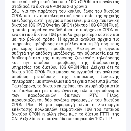
οπτικού παθητικού δικτύου 10G xGPON, καταργώντας
σταδιακά τα δίκτυα GPON σε 2-3 χρόνια.
Εδώ, για την παράταση του κύκλου ζωής του δικτύου
GPON και την αποτελεσματική προστασία της αρχικής
επένδυσης, αυτή η εργασία προτείνει μια αρχιτεκτονική
δικτύου 10G IPVB Overlay GPON (δίκτυο 10G GPON Plus),
η οποία μπορεί να αναβαθμίσει τα υπάρχοντα GPON σε
ένα οπτικό δίκτυο 10G με πολύ χαμηλότερο κόστος και
με πιο βολικό τρόπο. Η εργασία αναλύει αρχικά τις
υπηρεσίες πρόσβασης στο μέλλον και τη ζήτηση τους
για εύρος ζώνης πρόσβασης. Δεύτερον, η εργασία
συζητά την απόδοση μετάδοσης, την αξιοπιστία και τη
διαθεσιμότητα της υπηρεσίας ζωντανής τηλεόρασης
και την απόδοση πρόσβασης της διαδραστικής
υπηρεσίας του δικτύου 10G GPON Plus. Δείχνει ότι το
δίκτυο 10G GPON Plus μπορεί να εγγυηθεί την ανώτερη
απόδοση μετάδοσης της υπηρεσίας ζωντανής
τηλεόρασης, με επαγγελματικά τεχνικά πρότυπα βίντεο.
Ταυτόχρονα, το δίκτυο επιτρέπει την ισχυρή αξιοπιστία
και διαθεσιμότητα, αποφεύγοντας τέλεια την αδυναμία
των παραδοσιακών δικτύων IPTV. Τέλος,
παρουσιάζονται δύο σενάρια εφαρμογών του δικτύου
GPON Plus. Η μία εφαρμογή είναι η λειτουργία
επέκτασης πολλαπλών τερματικών 10G του τυπικού
δικτύου GPON, η άλλη είναι πώς το δίκτυο FTTH της
CATV εξελίσσεται σε ένα δίκτυο υπηρεσιών 10G all-IP.