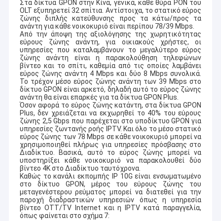
Στα δίκτυα GPON στην Κίνα, γενικά, κάθε θύρα PON του
OLT εξυπηρετεί 32 σπίτια. Αντίστοιχα, το στατικό εύρος
ζώνης διπλής κατεύθυνσης προς τα κάτω/προς τα
ανάντη για κάθε νοικοκυριό είναι περίπου 78/39 Mbps.
Από την άποψη της αξιολόγησης της χωρητικότητας
εύρους ζώνης ανάντη, για οικιακούς χρήστες, οι
υπηρεσίες που καταλαμβάνουν το μεγαλύτερο εύρος
ζώνης ανάντη είναι η παρακολούθηση τηλεφώνων
βίντεο και το σπίτι, καθεμία από τις οποίες λαμβάνει
εύρος ζώνης ανάντη 4 Mbps και δύο 8 Mbps συνολικά.
Το τρέχον μέσο εύρος ζώνης ανάντη των 39 Mbps στο
δίκτυο GPON είναι αρκετό, δηλαδή αυτό το εύρος ζώνης
ανάντη θα είναι επαρκές για τα δίκτυα GPON Plus.
Όσον αφορά το εύρος ζώνης κατάντη, στα δίκτυα GPON
Plus, δεν χρειάζεται να εκχωρηθεί το 40% του εύρους
ζώνης 2,5 Gbps που παρέχεται στο υποδίκτυο GPON για
υπηρεσίες ζωντανής ροής IPTV. Και όλο το μέσο στατικό
εύρος ζώνης των 78 Mbps σε κάθε νοικοκυριό μπορεί να
χρησιμοποιηθεί πλήρως για υπηρεσίες πρόσβασης στο
Διαδίκτυο. Βασικά, αυτό το εύρος ζώνης μπορεί να
υποστηρίξει κάθε νοικοκυριό να παρακολουθεί δύο
βίντεο 4K στο Διαδίκτυο ταυτόχρονα.
Καθώς το κανάλι εκπομπής IP 10G είναι ενσωματωμένο
στο δίκτυο GPON, μέρος του εύρους ζώνης του
μεταγενέστερου ρεύματος μπορεί να διατεθεί για την
παροχή διαδραστικών υπηρεσιών όπως η υπηρεσία
βίντεο OTT/TV Internet και η IPTV κατά παραγγελία,
όπως φαίνεται στο σχήμα 7: