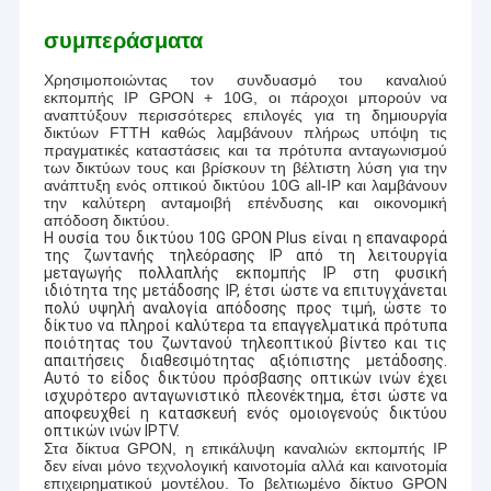
συμπεράσματα
Χρησιμοποιώντας τον συνδυασμό του καναλιού
εκπομπής IP GPON + 10G, οι πάροχοι μπορούν να
αναπτύξουν περισσότερες επιλογές για τη δημιουργία
δικτύων FTTH καθώς λαμβάνουν πλήρως υπόψη τις
πραγματικές καταστάσεις και τα πρότυπα ανταγωνισμού
των δικτύων τους και βρίσκουν τη βέλτιστη λύση για την
ανάπτυξη ενός οπτικού δικτύου 10G all-IP και λαμβάνουν
την καλύτερη ανταμοιβή επένδυσης και οικονομική
απόδοση δικτύου.
Η ουσία του δικτύου 10G GPON Plus είναι η επαναφορά
της ζωντανής τηλεόρασης IP από τη λειτουργία
μεταγωγής πολλαπλής εκπομπής IP στη φυσική
ιδιότητα της μετάδοσης IP, έτσι ώστε να επιτυγχάνεται
πολύ υψηλή αναλογία απόδοσης προς τιμή, ώστε το
δίκτυο να πληροί καλύτερα τα επαγγελματικά πρότυπα
ποιότητας του ζωντανού τηλεοπτικού βίντεο και τις
απαιτήσεις διαθεσιμότητας αξιόπιστης μετάδοσης.
Αυτό το είδος δικτύου πρόσβασης οπτικών ινών έχει
ισχυρότερο ανταγωνιστικό πλεονέκτημα, έτσι ώστε να
αποφευχθεί η κατασκευή ενός ομοιογενούς δικτύου
οπτικών ινών IPTV.
Στα δίκτυα GPON, η επικάλυψη καναλιών εκπομπής IP
δεν είναι μόνο τεχνολογική καινοτομία αλλά και καινοτομία
επιχειρηματικού μοντέλου. Το βελτιωμένο δίκτυο GPON