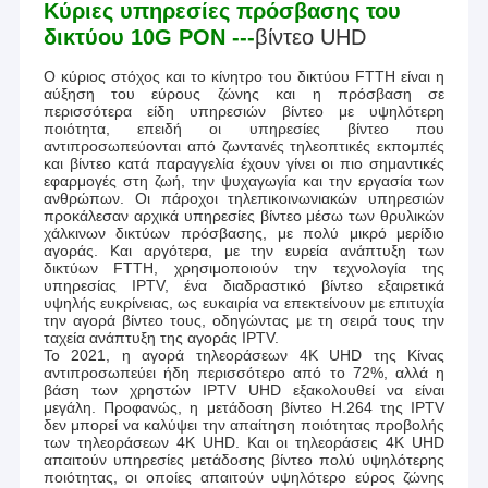
Κύριες υπηρεσίες πρόσβασης του
δικτύου 10G PON ---
βίντεο UHD
Ο κύριος στόχος και το κίνητρο του δικτύου FTTH είναι η
αύξηση του εύρους ζώνης και η πρόσβαση σε
περισσότερα είδη υπηρεσιών βίντεο με υψηλότερη
ποιότητα, επειδή οι υπηρεσίες βίντεο που
αντιπροσωπεύονται από ζωντανές τηλεοπτικές εκπομπές
και βίντεο κατά παραγγελία έχουν γίνει οι πιο σημαντικές
εφαρμογές στη ζωή, την ψυχαγωγία και την εργασία των
ανθρώπων. Οι πάροχοι τηλεπικοινωνιακών υπηρεσιών
προκάλεσαν αρχικά υπηρεσίες βίντεο μέσω των θρυλικών
χάλκινων δικτύων πρόσβασης, με πολύ μικρό μερίδιο
αγοράς. Και αργότερα, με την ευρεία ανάπτυξη των
δικτύων FTTH, χρησιμοποιούν την τεχνολογία της
υπηρεσίας IPTV, ένα διαδραστικό βίντεο εξαιρετικά
υψηλής ευκρίνειας, ως ευκαιρία να επεκτείνουν με επιτυχία
την αγορά βίντεο τους, οδηγώντας με τη σειρά τους την
ταχεία ανάπτυξη της αγοράς IPTV.
Το 2021, η αγορά τηλεοράσεων 4K UHD της Κίνας
Σπίτι
αντιπροσωπεύει ήδη περισσότερο από το 72%, αλλά η
Η Shanghai Yogel Communication Equipment Co., Ltd. είναι μια
βάση των χρηστών IPTV UHD εξακολουθεί να είναι
μεγάλη. Προφανώς, η μετάδοση βίντεο H.264 της IPTV
επαγγελματική εταιρεία που ασχολείται με προϊόντα
Προϊόντα
δεν μπορεί να καλύψει την απαίτηση ποιότητας προβολής
παθητικού οπτικού δικτύου (PON), συσκευές σύντηξης ινών
των τηλεοράσεων 4K UHD. Και οι τηλεοράσεις 4K UHD
και αξεσουάρ και εργαλεία δοκιμών και συντήρησης οπτικών
απαιτούν υπηρεσίες μετάδοσης βίντεο πολύ υψηλότερης
Περίπου εμείς
ινών.
ποιότητας, οι οποίες απαιτούν υψηλότερο εύρος ζώνης