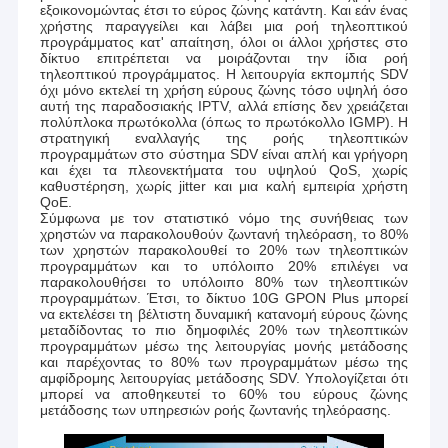
εξοικονομώντας έτσι το εύρος ζώνης κατάντη. Και εάν ένας
χρήστης παραγγείλει και λάβει μια ροή τηλεοπτικού
προγράμματος κατ' απαίτηση, όλοι οι άλλοι χρήστες στο
δίκτυο επιτρέπεται να μοιράζονται την ίδια ροή
τηλεοπτικού προγράμματος. Η λειτουργία εκπομπής SDV
όχι μόνο εκτελεί τη χρήση εύρους ζώνης τόσο υψηλή όσο
αυτή της παραδοσιακής IPTV, αλλά επίσης δεν χρειάζεται
πολύπλοκα πρωτόκολλα (όπως το πρωτόκολλο IGMP). Η
στρατηγική εναλλαγής της ροής τηλεοπτικών
προγραμμάτων στο σύστημα SDV είναι απλή και γρήγορη
και έχει τα πλεονεκτήματα του υψηλού QoS, χωρίς
καθυστέρηση, χωρίς jitter και μια καλή εμπειρία χρήστη
QoE.
Σύμφωνα με τον στατιστικό νόμο της συνήθειας των
χρηστών να παρακολουθούν ζωντανή τηλεόραση, το 80%
των χρηστών παρακολουθεί το 20% των τηλεοπτικών
προγραμμάτων και το υπόλοιπο 20% επιλέγει να
παρακολουθήσει το υπόλοιπο 80% των τηλεοπτικών
προγραμμάτων. Έτσι, το δίκτυο 10G GPON Plus μπορεί
να εκτελέσει τη βέλτιστη δυναμική κατανομή εύρους ζώνης
μεταδίδοντας το πιο δημοφιλές 20% των τηλεοπτικών
προγραμμάτων μέσω της λειτουργίας μονής μετάδοσης
και παρέχοντας το 80% των προγραμμάτων μέσω της
αμφίδρομης λειτουργίας μετάδοσης SDV. Υπολογίζεται ότι
μπορεί να αποθηκευτεί το 60% του εύρους ζώνης
μετάδοσης των υπηρεσιών ροής ζωντανής τηλεόρασης.