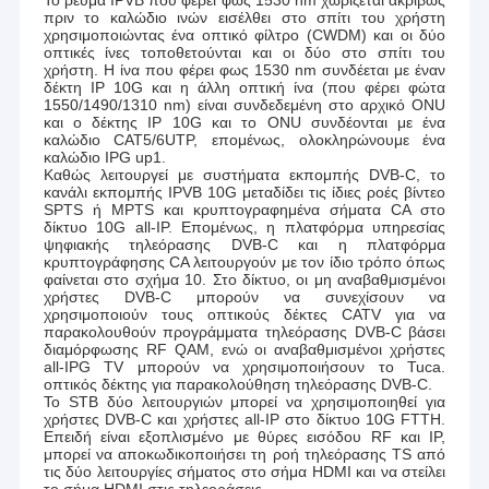
πριν το καλώδιο ινών εισέλθει στο σπίτι του χρήστη
χρησιμοποιώντας ένα οπτικό φίλτρο (CWDM) και οι δύο
οπτικές ίνες τοποθετούνται και οι δύο στο σπίτι του
χρήστη. Η ίνα που φέρει φως 1530 nm συνδέεται με έναν
δέκτη IP 10G και η άλλη οπτική ίνα (που φέρει φώτα
1550/1490/1310 nm) είναι συνδεδεμένη στο αρχικό ONU
και ο δέκτης IP 10G και το ONU συνδέονται με ένα
καλώδιο CAT5/6UTP, επομένως, ολοκληρώνουμε ένα
καλώδιο IPG up1.
Καθώς λειτουργεί με συστήματα εκπομπής DVB-C, το
κανάλι εκπομπής IPVB 10G μεταδίδει τις ίδιες ροές βίντεο
SPTS ή MPTS και κρυπτογραφημένα σήματα CA στο
δίκτυο 10G all-IP. Επομένως, η πλατφόρμα υπηρεσίας
ψηφιακής τηλεόρασης DVB-C και η πλατφόρμα
κρυπτογράφησης CA λειτουργούν με τον ίδιο τρόπο όπως
φαίνεται στο σχήμα 10. Στο δίκτυο, οι μη αναβαθμισμένοι
χρήστες DVB-C μπορούν να συνεχίσουν να
χρησιμοποιούν τους οπτικούς δέκτες CATV για να
παρακολουθούν προγράμματα τηλεόρασης DVB-C βάσει
διαμόρφωσης RF QAM, ενώ οι αναβαθμισμένοι χρήστες
all-IPG TV μπορούν να χρησιμοποιήσουν το Tuca.
οπτικός δέκτης για παρακολούθηση τηλεόρασης DVB-C.
Το STB δύο λειτουργιών μπορεί να χρησιμοποιηθεί για
χρήστες DVB-C και χρήστες all-IP στο δίκτυο 10G FTTH.
Επειδή είναι εξοπλισμένο με θύρες εισόδου RF και IP,
μπορεί να αποκωδικοποιήσει τη ροή τηλεόρασης TS από
τις δύο λειτουργίες σήματος στο σήμα HDMI και να στείλει
το σήμα HDMI στις τηλεοράσεις.