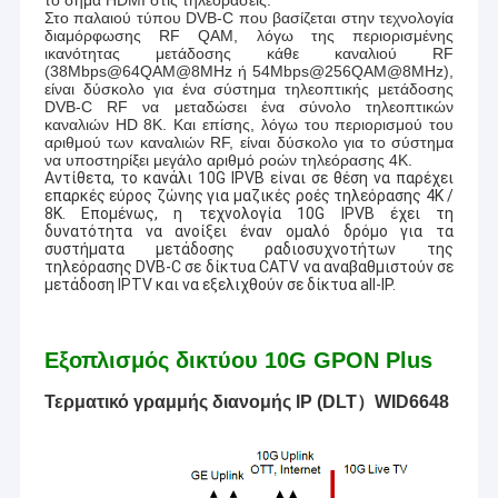
Στο παλαιού τύπου DVB-C που βασίζεται στην τεχνολογία
διαμόρφωσης RF QAM, λόγω της περιορισμένης
ικανότητας μετάδοσης κάθε καναλιού RF
(38Mbps@64QAM@8MHz ή 54Mbps@256QAM@8MHz),
είναι δύσκολο για ένα σύστημα τηλεοπτικής μετάδοσης
DVB-C RF να μεταδώσει ένα σύνολο τηλεοπτικών
καναλιών HD 8K. Και επίσης, λόγω του περιορισμού του
αριθμού των καναλιών RF, είναι δύσκολο για το σύστημα
να υποστηρίξει μεγάλο αριθμό ροών τηλεόρασης 4K.
Αντίθετα, το κανάλι 10G IPVB είναι σε θέση να παρέχει
επαρκές εύρος ζώνης για μαζικές ροές τηλεόρασης 4K /
8K. Επομένως, η τεχνολογία 10G IPVB έχει τη
δυνατότητα να ανοίξει έναν ομαλό δρόμο για τα
συστήματα μετάδοσης ραδιοσυχνοτήτων της
τηλεόρασης DVB-C σε δίκτυα CATV να αναβαθμιστούν σε
μετάδοση IPTV και να εξελιχθούν σε δίκτυα all-IP.
Εξοπλισμός δικτύου 10G GPON Plus
Τερματικό γραμμής διανομής IP (DLT）WID6648