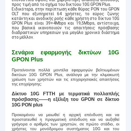
προς τιμή από το σχήμα του δικτύου 10G GPON Plus.
Ειδικότερα, στην περίπτωση κάθε θύρας PON του GPON
OLT που εξυπηρετεί 64 χρήστες, το εύρος ζώνης
κατάντη και ανοδικής ροής κάθε χρήστη στο δίκτυο 10G
GPON Plus είναι 39+4Mbps και 19,5Mbps, αντίστοιχα,
που βασικά ικανοποιούν τις απαιτήσεις πρόσβασης
διαδραστικών υπηρεσιών για μεγάλο χρονικό διάστημα
στο μέλλον.
Σενάρια εφαρμογής δικτύων 10G
GPON Plus
Προτείνονται πολλά μοντέλα εφαρμογών βελτιωμένων
δικτύων 10G GPON Plus, ανάλογα με την κλιμακωτή
χρέωση των χρηστών και τις επιχειρησιακές απαιτήσεις
της επιχείρησης:
Δίκτυο 10G FTTH με τερματικά πολλαπλής
πρόσβασης——η εξέλιξη του GPON σε δίκτυο
10G PON plus
Προκειμένου να μειωθεί η αρχική επένδυση και να
προστατευθεί η πραγματική επένδυση και να αυξηθεί
γρήγορα ο αριθμός των χρηστών, σε πρώτο στάδιο, οι
χρήστες του μονόδρομου συστήματος 10G και του