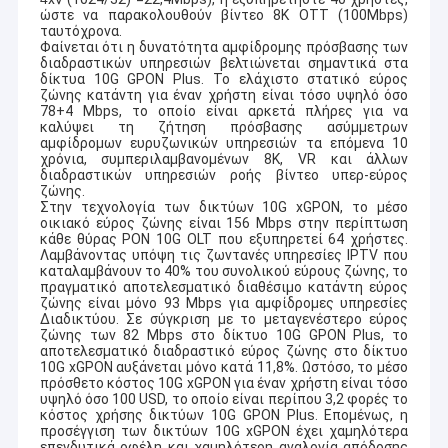
ώστε να παρακολουθούν βίντεο 8K OTT (100Mbps)
ταυτόχρονα.
Φαίνεται ότι η δυνατότητα αμφίδρομης πρόσβασης των
διαδραστικών υπηρεσιών βελτιώνεται σημαντικά στα
δίκτυα 10G GPON Plus. Το ελάχιστο στατικό εύρος
ζώνης κατάντη για έναν χρήστη είναι τόσο υψηλό όσο
78+4 Mbps, το οποίο είναι αρκετά πλήρες για να
καλύψει τη ζήτηση πρόσβασης ασύμμετρων
αμφίδρομων ευρυζωνικών υπηρεσιών τα επόμενα 10
χρόνια, συμπεριλαμβανομένων 8K, VR και άλλων
διαδραστικών υπηρεσιών ροής βίντεο υπερ-εύρος
ζώνης.
Στην τεχνολογία των δικτύων 10G xGPON, το μέσο
οικιακό εύρος ζώνης είναι 156 Mbps στην περίπτωση
κάθε θύρας PON 10G OLT που εξυπηρετεί 64 χρήστες.
Λαμβάνοντας υπόψη τις ζωντανές υπηρεσίες IPTV που
καταλαμβάνουν το 40% του συνολικού εύρους ζώνης, το
πραγματικό αποτελεσματικό διαθέσιμο κατάντη εύρος
ζώνης είναι μόνο 93 Mbps για αμφίδρομες υπηρεσίες
Διαδικτύου. Σε σύγκριση με το μεταγενέστερο εύρος
ζώνης των 82 Mbps στο δίκτυο 10G GPON Plus, το
αποτελεσματικό διαδραστικό εύρος ζώνης στο δίκτυο
10G xGPON αυξάνεται μόνο κατά 11,8%. Ωστόσο, το μέσο
πρόσθετο κόστος 10G xGPON για έναν χρήστη είναι τόσο
υψηλό όσο 100 USD, το οποίο είναι περίπου 3,2 φορές το
κόστος χρήσης δικτύων 10G GPON Plus. Επομένως, η
προσέγγιση των δικτύων 10G xGPON έχει χαμηλότερα
επενδυτικά οφέλη και χαμηλότερη αναλογία απόδοσης