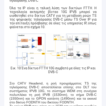
τηλεόρασης DVB-C
Όλα τα IP είναι η τελική λύση των δικτύων FTTH. Η
τεχνολογία εκπομπής βίντεο 10G IPVB μπορεί να
υιοθετηθεί στο δίκτυο CATV για τη μετάδοση ροών TS
της ψηφιακής τηλεόρασης DVB-C μέσω TS Over IP για
την επίτευξη πρόσβασης σε όλες τις υπηρεσίες IP, όπως
φαίνεται στο σχήμα 10.
Εικ. 10 Ένα δίκτυο FTTH 10G συμβατό με όλες τις IP και
DVB-C
Στο CATV Headend, η ροή προγράμματος TS της
τηλεόρασης DVB-C αποστέλλεται επίσης στο DLT του
συστήματος IPVB 10G, το σύστημα WDM στη συνέχεια
πολυπλέκει τη ροή IPVB (1530nm), το σήμα DVB-C
(1550nm) και το GPON κατάντη (1490nm) και τα εκκινεί
στο δίκτυο FODNTH του δικτύου FODNTH.
Το ρεύμα IPVB που φέρει φως 1530 nm χωρίζεται ακριβώς