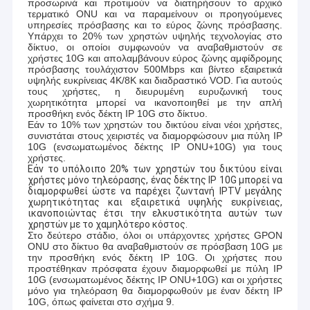
προσωρινά και προτιμούν να διατηρήσουν το αρχικό
τερματικό ONU και να παραμείνουν οι προηγούμενες
υπηρεσίες πρόσβασης και το εύρος ζώνης πρόσβασης.
Υπάρχει το 20% των χρηστών υψηλής τεχνολογίας στο
δίκτυο, οι οποίοι συμφωνούν να αναβαθμιστούν σε
χρήστες 10G και απολαμβάνουν εύρος ζώνης αμφίδρομης
πρόσβασης τουλάχιστον 500Mbps και βίντεο εξαιρετικά
υψηλής ευκρίνειας 4K/8K και διαδραστικό VOD. Για αυτούς
τους χρήστες, η διευρυμένη ευρυζωνική τους
χωρητικότητα μπορεί να ικανοποιηθεί με την απλή
προσθήκη ενός δέκτη IP 10G στο δίκτυο.
Εάν το 10% των χρηστών του δικτύου είναι νέοι χρήστες,
συνιστάται στους χειριστές να διαμορφώσουν μια πύλη IP
10G (ενσωματωμένος δέκτης IP ONU+10G) για τους
χρήστες.
Εάν το υπόλοιπο 20% των χρηστών του δικτύου είναι
χρήστες μόνο τηλεόρασης, ένας δέκτης IP 10G μπορεί να
διαμορφωθεί ώστε να παρέχει ζωντανή IPTV μεγάλης
χωρητικότητας και εξαιρετικά υψηλής ευκρίνειας,
ικανοποιώντας έτσι την ελκυστικότητα αυτών των
χρηστών με το χαμηλότερο κόστος.
Στο δεύτερο στάδιο, όλοι οι υπάρχοντες χρήστες GPON
ONU στο δίκτυο θα αναβαθμιστούν σε πρόσβαση 10G με
την προσθήκη ενός δέκτη IP 10G. Οι χρήστες που
προστέθηκαν πρόσφατα έχουν διαμορφωθεί με πύλη IP
10G (ενσωματωμένος δέκτης IP ONU+10G) και οι χρήστες
μόνο για τηλεόραση θα διαμορφωθούν με έναν δέκτη IP
10G, όπως φαίνεται στο σχήμα 9.