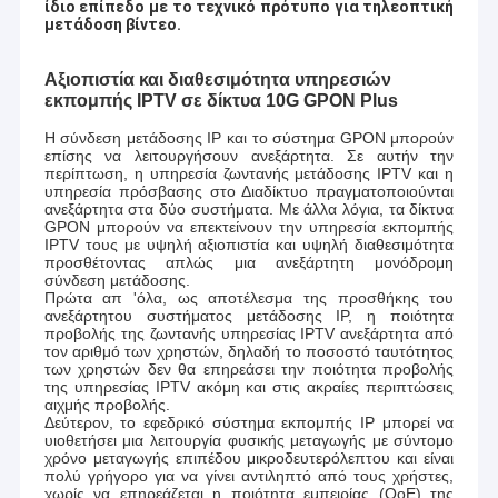
ίδιο επίπεδο με το τεχνικό πρότυπο για τηλεοπτική
μετάδοση βίντεο.
Αξιοπιστία και διαθεσιμότητα υπηρεσιών
εκπομπής IPTV σε δίκτυα 10G GPON Plus
Η σύνδεση μετάδοσης IP και το σύστημα GPON μπορούν
επίσης να λειτουργήσουν ανεξάρτητα. Σε αυτήν την
περίπτωση, η υπηρεσία ζωντανής μετάδοσης IPTV και η
υπηρεσία πρόσβασης στο Διαδίκτυο πραγματοποιούνται
ανεξάρτητα στα δύο συστήματα. Με άλλα λόγια, τα δίκτυα
GPON μπορούν να επεκτείνουν την υπηρεσία εκπομπής
IPTV τους με υψηλή αξιοπιστία και υψηλή διαθεσιμότητα
προσθέτοντας απλώς μια ανεξάρτητη μονόδρομη
σύνδεση μετάδοσης.
Πρώτα απ 'όλα, ως αποτέλεσμα της προσθήκης του
ανεξάρτητου συστήματος μετάδοσης IP, η ποιότητα
προβολής της ζωντανής υπηρεσίας IPTV ανεξάρτητα από
τον αριθμό των χρηστών, δηλαδή το ποσοστό ταυτότητος
των χρηστών δεν θα επηρεάσει την ποιότητα προβολής
της υπηρεσίας IPTV ακόμη και στις ακραίες περιπτώσεις
αιχμής προβολής.
Δεύτερον, το εφεδρικό σύστημα εκπομπής IP μπορεί να
υιοθετήσει μια λειτουργία φυσικής μεταγωγής με σύντομο
χρόνο μεταγωγής επιπέδου μικροδευτερόλεπτου και είναι
πολύ γρήγορο για να γίνει αντιληπτό από τους χρήστες,
χωρίς να επηρεάζεται η ποιότητα εμπειρίας (QoE) της