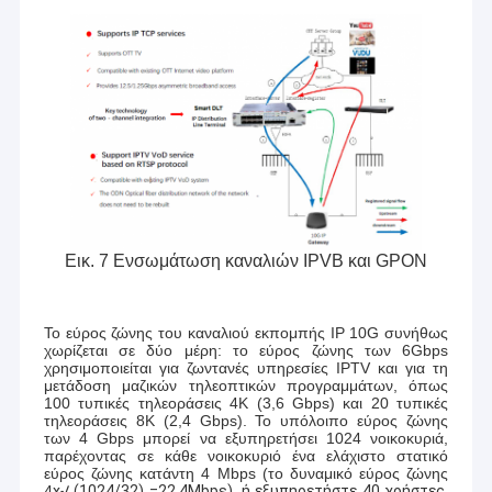
Εικ. 7 Ενσωμάτωση καναλιών IPVB και GPON
Το εύρος ζώνης του καναλιού εκπομπής IP 10G συνήθως
χωρίζεται σε δύο μέρη: το εύρος ζώνης των 6Gbps
χρησιμοποιείται για ζωντανές υπηρεσίες IPTV και για τη
μετάδοση μαζικών τηλεοπτικών προγραμμάτων, όπως
100 τυπικές τηλεοράσεις 4K (3,6 Gbps) και 20 τυπικές
τηλεοράσεις 8K (2,4 Gbps). Το υπόλοιπο εύρος ζώνης
των 4 Gbps μπορεί να εξυπηρετήσει 1024 νοικοκυριά,
παρέχοντας σε κάθε νοικοκυριό ένα ελάχιστο στατικό
εύρος ζώνης κατάντη 4 Mbps (το δυναμικό εύρος ζώνης
4
x√ (1024/32) =22,4Mbps), ή εξυπηρετήστε 40 χρήστες,