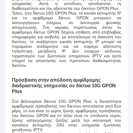
υπηρεσίας. Αυτή η απόδοση αποδεικνύει τη
διαθεσιμότητα και την αξιοπιστία του δικτύου GPON Plus.
Τέλος, στα δίκτυα 10G GPON Plus, το κανάλι εκπομπής IP
και το αμφίδρομο δίκτυο GPON μπορούν να
λειτουργήσουν πλήρως σε λειτουργία φυσικής
απομόνωσης. Στις ακραίες περιπτώσεις όπου το
αμφίδρομο δίκτυο GPON δέχεται επίθεση από επιβλαβείς
πληροφορίες και εισβολή, με αποτέλεσμα τη διακοπή του
δικτύου, το ανεξάρτητο κανάλι εκπομπής IP μπορεί να
παραμείνει ανεξάρτητα και να παρέχει αξιόπιστη
τηλεοπτική μετάδοση IP. Δεν υπάρχει κίνδυνος
τερματισμού των ζωντανών υπηρεσιών IPTV και αυτό
πληροί τις απαιτήσεις των προτύπων διαθεσιμότητας
δικτύου.
Πρόσβαση στην απόδοση αμφίδρομης
διαδραστικής υπηρεσίας σε δίκτυα 10G GPON
Plus
Στα βελτιωμένα δίκτυα 10G GPON Plus, η δυνατότητα
αμφίδρομης πρόσβασης του δικτύου αποτελείται από δύο
μέρη, το ένα είναι το εύρος ζώνης αμφίδρομης πρόσβασης
του δικτύου GPON και το άλλο είναι το υπόλοιπο εύρος
ζώνης κατερχόμενης ζεύξης μετά την κατανομή του
καναλιού εκπομπής 10G στην υπηρεσία ζωντανής
μετάδοσης IPTV.