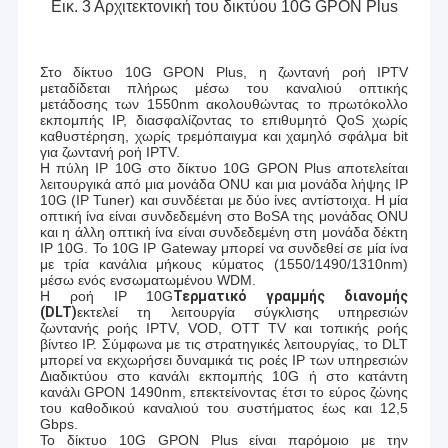
Εικ. 3 Αρχιτεκτονική του δικτύου 10G GPON Plus
Στο δίκτυο 10G GPON Plus, η ζωντανή ροή IPTV
μεταδίδεται πλήρως μέσω του καναλιού οπτικής
μετάδοσης των 1550nm ακολουθώντας το πρωτόκολλο
εκπομπής IP, διασφαλίζοντας το επιθυμητό QoS χωρίς
καθυστέρηση, χωρίς τρεμόπαιγμα και χαμηλό σφάλμα bit
για ζωντανή ροή IPTV.
Η πύλη IP 10G στο δίκτυο 10G GPON Plus αποτελείται
λειτουργικά από μια μονάδα ONU και μια μονάδα λήψης IP
10G (IP Tuner) και συνδέεται με δύο ίνες αντίστοιχα. Η μία
οπτική ίνα είναι συνδεδεμένη στο BoSA της μονάδας ONU
και η άλλη οπτική ίνα είναι συνδεδεμένη στη μονάδα δέκτη
IP 10G. Το 10G IP Gateway μπορεί να συνδεθεί σε μία ίνα
με τρία κανάλια μήκους κύματος (1550/1490/1310nm)
μέσω ενός ενσωματωμένου WDM.
Η ροή IP 10G
Τερματικό γραμμής διανομής
(DLT)
εκτελεί τη λειτουργία σύγκλισης υπηρεσιών
ζωντανής ροής IPTV, VOD, OTT TV και τοπικής ροής
βίντεο IP. Σύμφωνα με τις στρατηγικές λειτουργίας, το DLT
μπορεί να εκχωρήσει δυναμικά τις ροές IP των υπηρεσιών
Διαδικτύου στο κανάλι εκπομπής 10G ή στο κατάντη
κανάλι GPON 1490nm, επεκτείνοντας έτσι το εύρος ζώνης
του καθοδικού καναλιού του συστήματος έως και 12,5
Gbps.
Το δίκτυο 10G GPON Plus είναι παρόμοιο με την