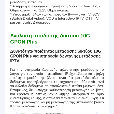
μετάδοση βίντεο VR.
* Ασύμμετρη ευρυζωνική πρόσβαση δύο καναλιών: 12,5
Gbps κατάντη και 1,25 Gbps ανάντη.
* Υποστήριξη όλων των υπηρεσιών IP——Live TV, SDV
(Switch Digital Video), VOD ή Interactive IPTV, OTT TV
και υπηρεσίες Διαδικτύου.
Ανάλυση απόδοσης δικτύου 10G
GPON Plus
Δυνατότητα ποιότητας μετάδοσης δικτύου 10G
GPON Plus για υπηρεσία ζωντανής μετάδοσης
IPTV
Για την υπηρεσία ζωντανής τηλεοπτικής μετάδοσης, ο
λόγος για τον οποίο η μετάδοση IP έχει εξαιρετικά υψηλή
ποιότητα μετάδοσης βίντεο είναι ότι μεταδίδει όλα τα
δεδομένα της τηλεόρασης ταυτόχρονα σε κάθε σπίτι αντί
να αλλάζει δεδομένα σε αποκλειστικά σπίτια μεμονωμένα.
Επομένως, δεν υπάρχει καθυστέρηση μεταγωγής και jitter,
και εφόσον η οπτική ισχύς λήψης υπερβαίνει το όριο
ευαισθησίας λήψης, η απώλεια πακέτων θα είναι μικρή. Οι
τρόποι μεταγωγής και μη μεταγωγής της μετάδοσης βίντεο
IP απεικονίζονται στο σχήμα 5.