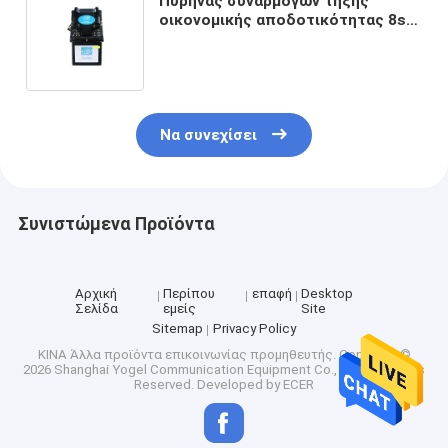
Πυρήνας συναρμογών τήξης
οικονομικής αποδοτικότητας 8s
για να αφαιρέσει τον πυρήνα την
ευθυγράμμιση 3 σε 1 οπτική ίνα
κατόχων καλωδίων που συνδέει
τη μηχανή
Να συνεχίσει
Συνιστώμενα Προϊόντα
Αρχική
Περίπου
επαφή
Desktop
Σελίδα
εμείς
Site
Sitemap
Privacy Policy
ΚΙΝΑ Άλλα προϊόντα επικοινωνίας προμηθευτής.
Copyright ©
2026 Shanghai Yogel Communication Equipment Co., Ltd.. All Rights
Reserved. Developed by
ECER