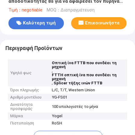
αποδοτικότητας 8s για να αφαιρέσει τον πυρήνα
την ευθυγράμμιση 3 σε 1 οπτική ίνα κατόχων
Τιμή：negotiable
MOQ：Διαπραγμάτευση
καλωδίων που συνδέει τη μηχανή
Καλύτερη τιμή
Επικοινωνήστε
Περιγραφή Προϊόντων
Οπτική ίνα FTTB που συνδέει τη
μηχανή
,
Υψηλό φως
FTTH οπτική ίνα που συνδέει τη
μηχανή
,
Splicer τήξης ινών FTTB
Όροι πληρωμής
L/C, T/T, Western Union
Αριθμό μοντέλου
YG-FS01
Δυνατότητα
100 υπολογιστές το μήνα
προσφοράς
Μάρκα
Yogel
Πιστοποίηση
RoSH