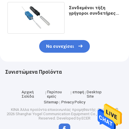
Συνδεμένοι τήξη
γρήγοροι συνδετήρες
οπτικών ινών Sc UPC
1490nm
Να συνεχίσει
Συνιστώμενα Προϊόντα
Αρχική
Περίπου
επαφή
Desktop
Σελίδα
εμείς
Site
Sitemap
Privacy Policy
ΚΙΝΑ Άλλα προϊόντα επικοινωνίας προμηθευτής.
Copyright ©
2026 Shanghai Yogel Communication Equipment Co., Ltd.. All Rights
Reserved. Developed by
ECER