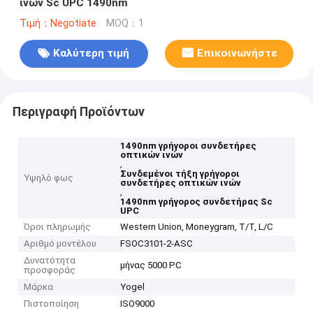
ινών Sc UPC 1490nm
Τιμή：Negotiate
MOQ：1
Καλύτερη τιμή
Επικοινωνήστε
Περιγραφή Προϊόντων
1490nm γρήγοροι συνδετήρες
οπτικών ινών
,
Συνδεμένοι τήξη γρήγοροι
Υψηλό φως
συνδετήρες οπτικών ινών
,
1490nm γρήγορος συνδετήρας Sc
UPC
Όροι πληρωμής
Western Union, Moneygram, T/T, L/C
Αριθμό μοντέλου
FSOC3101-2-ASC
Δυνατότητα
μήνας 5000 PC
προσφοράς
Μάρκα
Yogel
Πιστοποίηση
ISO9000