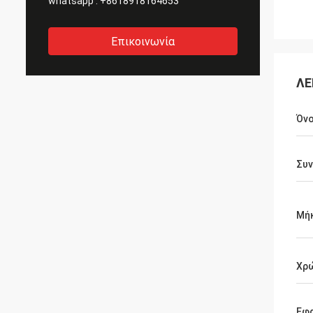
whatsapp :
+8618918164653
Επικοινωνία
ΛΕ
Όνο
Συ
Μή
Χρ
Εφ