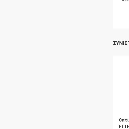
ΣΥΝΙΣ
Οπτι
FTTH