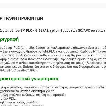
ΡΙΓΡΑΦΉ ΠΡΟΪΌΝΤΩΝ
2 μίνι τύπος SM PLC - G.657A2, χρήση θραυστών SC/APC οπτικών
ριγραφή
ραύστης PLC
(επίπεδοι θραύστες κυκλωμάτων Lightwave)
είναι μια πα
ν έχει εισαγάγει ο θραύστης light.PLC
είναι συστατικό κλειδί σε FTTx 
) X 2, 1(2) X 64, ιδιαίτερα σταθερό πέρα από τη θερμοκρασία και το 
χαμηλή ευαισθησία πόλωσης εισαγωγής, την άριστη ομοιομορφία, και τη
μα χαλκού νικελίου τοποθέτησε την περίπτωση σε κάψα) (Blockless), 
λάκωση-μέσα). Επίσης έρχεται στις διάφορες fan-out διαμορφώσεις, σφ
/FC/ST/LC με APC/UPC).
ρακτηριστικά γνωρίσματα
ο μικρό μέγεθος, που ενσωματώνεται ιδιαίτερα, μπορεί να εγκατασταθεί
 χρειάζεται το μεγάλο διάστημα για το.
αμηλή απώλεια ενθέτων, υψηλή ομοιομορφία.
αμηλό PDL.
ψηλή επιστροφής απώλεια.