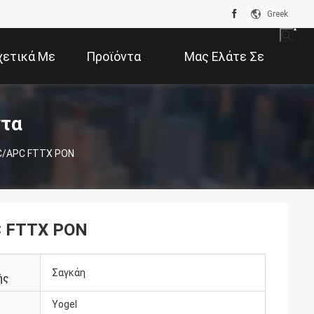
Greek
χετικά Με
Προϊόντα
Μας Ελάτε Σε
Εμάς
Επαφή Με
ντα
SC/APC FTTX PON
C FTTX PON
Σαγκάη
ής
Yogel