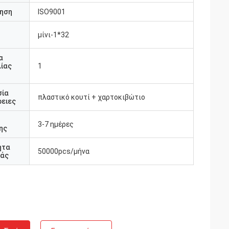
ηση
ISO9001
μίνι-1*32
υ
α
ίας
1
Γαλλία
σία
πλαστικό κουτί + χαρτοκιβώτιο
ειες
νεργάζεσαι με
τίες. Είναι
3-7 ημέρες
κρίνονται
ης
ητα
50000pcs/μήνα
άς