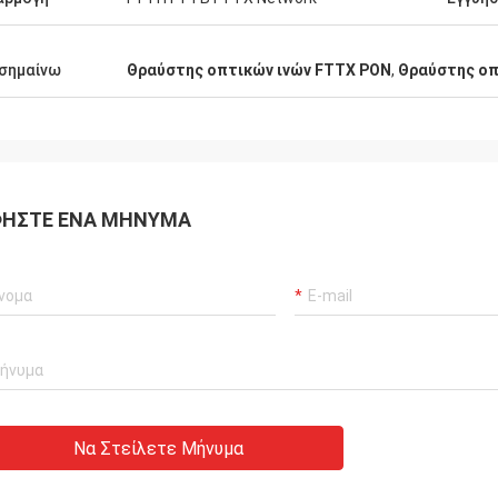
σημαίνω
Θραύστης οπτικών ινών FTTX PON
,
Θραύστης οπ
ΉΣΤΕ ΈΝΑ ΜΉΝΥΜΑ
Να Στείλετε Μήνυμα