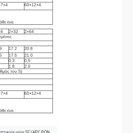
×7×4
60×12×4
άθε ένα.
16
2×32
2×64
σμένος
9
17.2
20.8
5
17.5
21.0
0,3
0,5
1.8
2.0
αθμός του S)
×7×4
60×12×4
άθε ένα.
πτικών ινών SC/APC PON