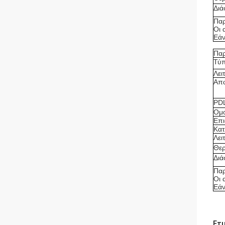
Διά
Πα
Οι 
Εάν
Πα
Τύπ
Λει
Απώ
PD
Ομο
Επι
Κατ
Λει
Θερ
Διά
Πα
Οι 
Εάν
Ετι