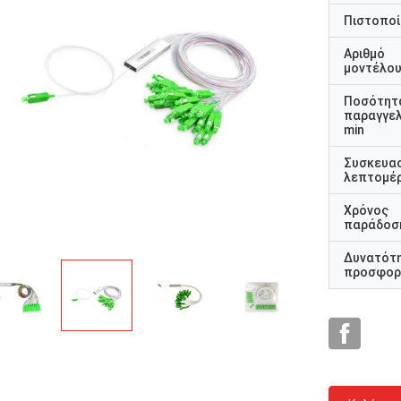
Πιστοποί
Αριθμό
μοντέλο
Ποσότητ
παραγγελ
min
rhode alain,
Συσκευα
λεπτομέρ
Είναι πολύ ωραίο να συ
κέι Σαπότκιν, Ρωσική Ομοσπονδία
πραγματικούς επαγγελμα
Χρόνος
αλά
προσεκτικοί και ανταπο
παράδοσ
γρήγορα.
Δυνατότ
προσφορ