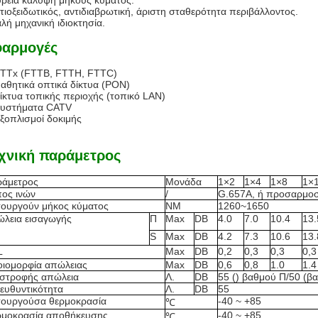
υρεία κάλυψη μήκους κύματος.
ντιοξειδωτικός, αντιδιαβρωτική, άριστη σταθερότητα περιβάλλοντος.
αλή μηχανική ιδιοκτησία.
αρμογές
TTx (FTTB, FTTH, FTTC)
αθητικά οπτικά δίκτυα (PON)
ίκτυα τοπικής περιοχής (τοπικό LAN)
υστήματα CATV
ξοπλισμοί δοκιμής
χνική παράμετρος
ράμετρος
Μονάδα
1×2
1×4
1×8
1×
ος ινών
/
G.657A, ή προσαρμο
τουργούν μήκος κύματος
NM
1260~1650
λεια εισαγωγής
Π
Max
DB
4.0
7.0
10.4
13.
S
Max
DB
4.2
7.3
10.6
13.
L
Max
DB
0,2
0,3
0,3
0,3
ιομορφία απώλειας
Max
DB
0,6
0,8
1.0
1.4
στροφής απώλεια
Λ.
DB
55 () βαθμού Π/50 (β
ευθυντικότητα
Λ.
DB
55
τουργούσα θερμοκρασία
-40 ~ +85
℃
μοκρασία αποθήκευσης
-40 ~ +85
℃