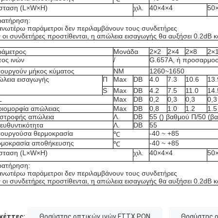
σταση (L×W×H)
χιλ.
40×4×4
50
ρατήρηση:
ανωτέρω παράμετροι δεν περιλαμβάνουν τους συνδετήρες
 οι συνδετήρες προστίθενται, η απώλεια εισαγωγής θα αυξήσει 0.2dB κ
ράμετρος
Μονάδα
2×2
2×4
2×8
2×
ος ινών
/
G.657A, ή προσαρμο
τουργούν μήκος κύματος
NM
1260~1650
λεια εισαγωγής
Π
Max
DB
4.0
7.3
10.6
13.
S
Max
DB
4.2
7.5
11.0
14.
L
Max
DB
0,2
0,3
0,3
0,3
ιομορφία απώλειας
Max
DB
0,8
1.0
1.2
1.5
στροφής απώλεια
Λ.
DB
55 () βαθμού Π/50 (β
ευθυντικότητα
Λ.
DB
55
τουργούσα θερμοκρασία
-40 ~ +85
℃
μοκρασία αποθήκευσης
-40 ~ +85
℃
σταση (L×W×H)
χιλ.
40×4×4
50
ρατήρηση:
ανωτέρω παράμετροι δεν περιλαμβάνουν τους συνδετήρες
 οι συνδετήρες προστίθενται, η απώλεια εισαγωγής θα αυξήσει 0.2dB κ
κέττες:
Θραύστης οπτικών ινών FTTX PON
Θραύστης ο