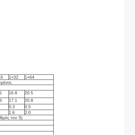
16
1×32
1×64
σμένος
5
16.8
20.5
8
17.1
20.8
0,3
0,5
1.6
2.0
αθμός του S)