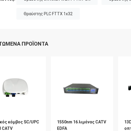
Θραύστης PLC FTTX 1x32
ΤΏΜΕΝΑ ΠΡΟΪΌΝΤΑ
κός κόμβος SC/UPC
1550nm 16 λιμένας CATV
13
 CATV
EDFA
οπ