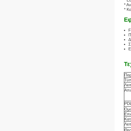
* Ε
* Α
* Κ
Εφ
F
Π
Δ
Σ
Ε
Τε
Πα
Τύπ
Λει
Απώ
PD
Ομο
Επι
Κατ
Λει
Θερ