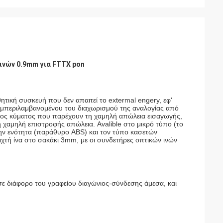
 ινών 0.9mm για FTTX pon
θητική συσκευή που δεν απαιτεί το extermal engery, εφ'
συμπεριλαμβανομένου του διαχωρισμού της αναλογίας από
μήκος κύματος που παρέχουν τη χαμηλή απώλεια εισαγωγής,
 χαμηλή επιστροφής απώλεια. Avalible στο μικρό τύπο (το
την ενότητα (παράθυρο ABS) και τον τύπο κασετών
ιχτή ίνα στο σακάκι 3mm, με οι συνδετήρες οπτικών ινών
 σε διάφορο του γραφείου διαγώνιος-σύνδεσης άμεσα, και