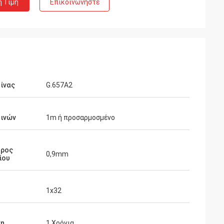
η Τιμή
Επικοινωνήστε
ίνας
G.657A2
 ινών
1m ή προσαρμοσμένο
τρος
0,9mm
ίου
1x32
ση
1 Χρόνια