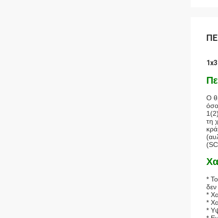
ΠΕ
1x3
Πε
Ο θ
όσο
1(2
τη 
κρά
(αυ
(SC
Χα
* Τ
δεν
* Χ
* Χ
* Υ