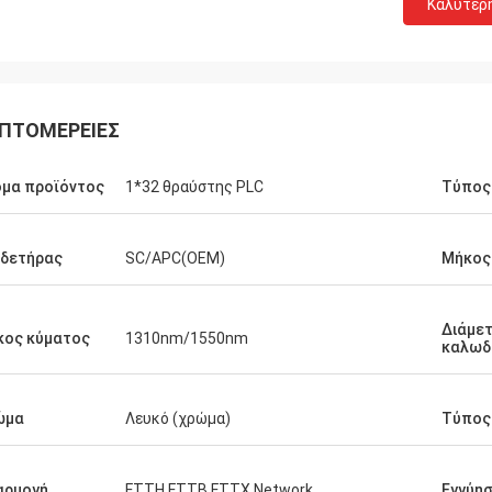
Καλύτερ
ΠΤΟΜΈΡΕΙΕΣ
μα προϊόντος
1*32 θραύστης PLC
Τύπος 
νδετήρας
SC/APC(OEM)
Μήκος
Διάμε
κος κύματος
1310nm/1550nm
καλωδ
ώμα
Λευκό (χρώμα)
Τύπος
αρμογή
FTTH FTTB FTTX Network
Εγγύη