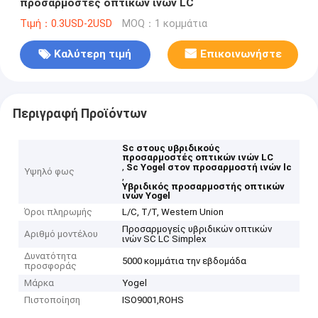
προσαρμοστές οπτικών ινών LC
Τιμή：0.3USD-2USD
MOQ：1 κομμάτια
Καλύτερη τιμή
Επικοινωνήστε
Περιγραφή Προϊόντων
Sc στους υβριδικούς
προσαρμοστές οπτικών ινών LC
,
Sc Yogel στον προσαρμοστή ινών lc
Υψηλό φως
,
Υβριδικός προσαρμοστής οπτικών
ινών Yogel
Όροι πληρωμής
L/C, T/T, Western Union
Προσαρμογείς υβριδικών οπτικών
Αριθμό μοντέλου
ινών SC LC Simplex
Δυνατότητα
5000 κομμάτια την εβδομάδα
προσφοράς
Μάρκα
Yogel
Πιστοποίηση
ISO9001,ROHS