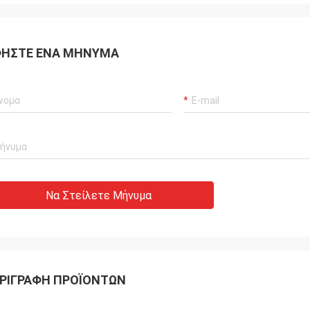
ΉΣΤΕ ΈΝΑ ΜΉΝΥΜΑ
Να Στείλετε Μήνυμα
ΡΙΓΡΑΦΉ ΠΡΟΪΌΝΤΩΝ