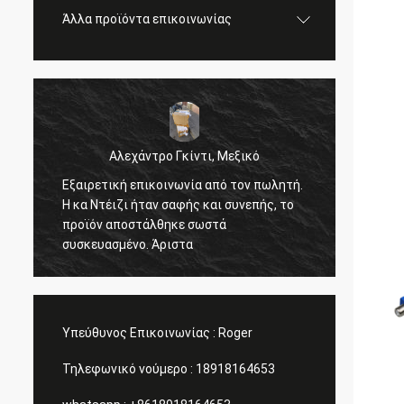
Άλλα προϊόντα επικοινωνίας
ωλητή.
Ε
Σεργκέι Σαπότκιν, Ρωσική Ομοσπονδία
, το
π
όλα καλά
π
γ
Υπεύθυνος Επικοινωνίας :
Roger
Τηλεφωνικό νούμερο :
18918164653