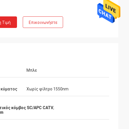
η Τιμή
Επικοινωνήστε
Μπλε
 κύματος
Χωρίς φίλτρο 1550nm
τικός κόμβος SC/APC CATV
,
nm