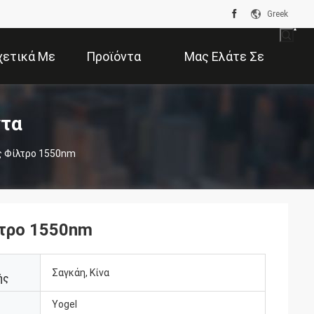
Greek
χετικά Με
Προϊόντα
Μας Ελάτε Σε
Εμάς
Επαφή Με
ντα
ς Φίλτρο 1550nm
λτρο 1550nm
Σαγκάη, Κίνα
ής
Yogel