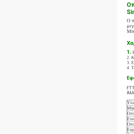
Οπ
Si
Ο π
μεγ
Μπο
Χα
1.
2. 
3. 
4. 
Εφ
FTT
Άλλ
Υλι
Μήκ
Οπτ
Επι
Οπτ
Εύρ