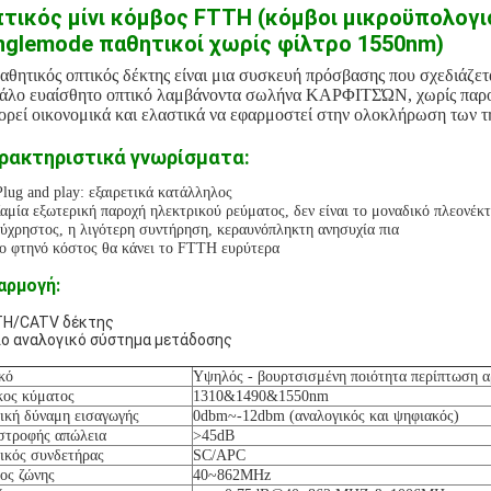
τικός μίνι κόμβος FTTH
(κόμβοι μικροϋπολογ
nglemode παθητικοί χωρίς φίλτρο 1550nm)
αθητικός οπτικός δέκτης είναι μια συσκευή πρόσβασης που σχεδιάζετα
άλο ευαίσθητο οπτικό λαμβάνοντα σωλήνα ΚΑΡΦΙΤΣΏΝ, χωρίς παροχ
ρεί οικονομικά και ελαστικά να εφαρμοστεί στην ολοκλήρωση των τηλ
ρακτηριστικά γνωρίσματα:
Plug and play: εξαιρετικά κατάλληλος
Καμία εξωτερική παροχή ηλεκτρικού ρεύματος, δεν είναι το μοναδικό πλεονέκ
Εύχρηστος, η λιγότερη συντήρηση, κεραυνόπληκτη ανησυχία πια
Το φτηνό κόστος θα κάνει το FTTH ευρύτερα
αρμογή:
H/CATV δέκτης
ο αναλογικό σύστημα μετάδοσης
κό
Υψηλός - βουρτσισμένη ποιότητα περίπτωση α
ος κύματος
1310&1490&1550nm
ική δύναμη εισαγωγής
0dbm~-12dbm (αναλογικός και ψηφιακός)
στροφής απώλεια
>45dB
ικός συνδετήρας
SC/APC
ος ζώνης
40~862MHz