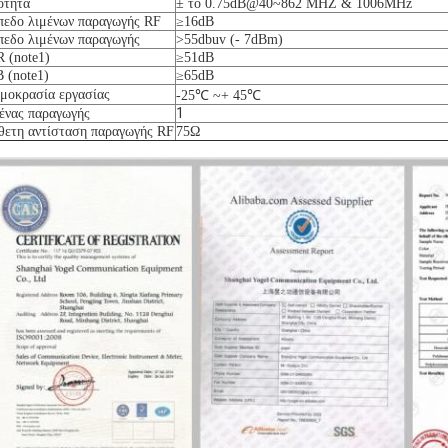
ότητα
± το 0.75dB@40~862 MHZ & 1006MHz
πεδο λιμένων παραγωγής RF
≥16dB
πεδο λιμένων παραγωγής
>55dbuv (- 7dBm)
 (note1)
≥51dB
 (note1)
≥65dB
μοκρασία εργασίας
-25℃ ~+ 45℃
1
ένας παραγωγής
θετη αντίσταση παραγωγής RF
75Ω