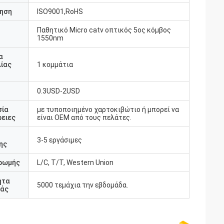
ηση
ISO9001,RoHS
Παθητικό Micro catv οπτικός 5ος κόμβος
υ
1550nm
α
ίας
1 κομμάτια
0.3USD-2USD
σία
με τυποποιημένο χαρτοκιβώτιο ή μπορεί να
ειες
είναι OEM από τους πελάτες.
3-5 εργάσιμες
ης
ρωμής
L/C, T/T, Western Union
ητα
5000 τεμάχια την εβδομάδα.
άς