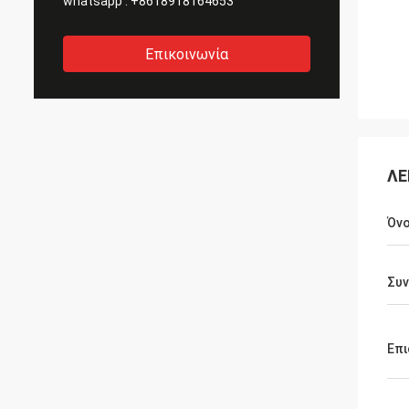
whatsapp :
+8618918164653
Επικοινωνία
ΛΕ
Όνο
Συ
Επι