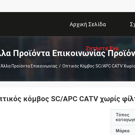
Αρχική Σελίδα
Σ
Ζητήστε Ένα
λα Προϊόντα Επικοινωνίας Προϊό
Άλλα Προϊόντα Επικοινωνίας
/
Οπτικός Κόμβος SC/APC CATV Χωρί
Απόσπασμα
πτικός κόμβος SC/APC CATV χωρίς φί
Τόπος
καταγωγ
Μάρκα