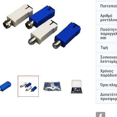
Πιστοποί
Αριθμό
μοντέλο
Ποσότητ
παραγγελ
min
rhode alain,Γαλλία
Τιμή
ίναι πολύ ωραίο να συνεργάζεσαι με
Συσκευα
ραγματικούς επαγγελματίες. Είναι
λεπτομέρ
ροσεκτικοί και ανταποκρίνονται
ρήγορα.
Χρόνος
παράδοσ
Όροι πλη
Δυνατότ
προσφορ