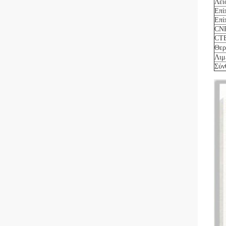
Λει
Επί
Επί
CNR
CTB
Θερ
Λιμ
Σύν