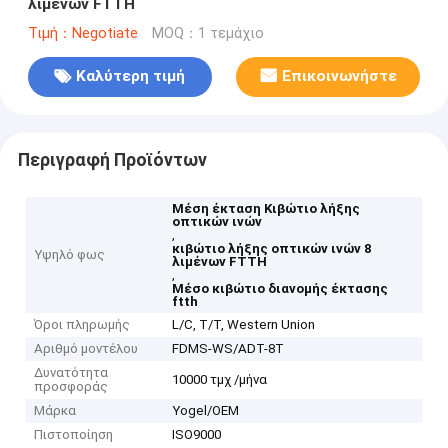
λιμένων FTTH
Τιμή：Negotiate
MOQ：1 τεμάχιο
Καλύτερη τιμή
Επικοινωνήστε
Περιγραφή Προϊόντων
Μέση έκταση Κιβώτιο λήξης
οπτικών ινών
,
κιβώτιο λήξης οπτικών ινών 8
Υψηλό φως
λιμένων FTTH
,
Μέσο κιβώτιο διανομής έκτασης
ftth
Όροι πληρωμής
L/C, T/T, Western Union
Αριθμό μοντέλου
FDMS-WS/ADT-8T
Δυνατότητα
10000 τμχ /μήνα
προσφοράς
Μάρκα
Yogel/OEM
Πιστοποίηση
ISO9000