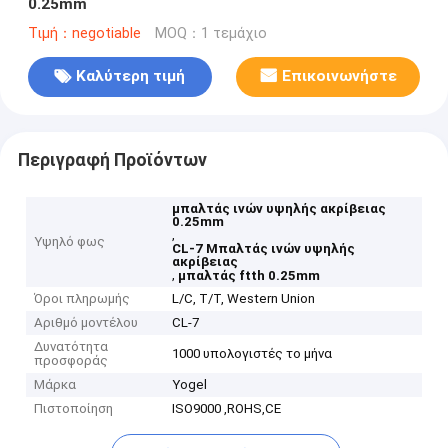
0.25mm
Τιμή：negotiable
MOQ：1 τεμάχιο
Καλύτερη τιμή
Επικοινωνήστε
Περιγραφή Προϊόντων
μπαλτάς ινών υψηλής ακρίβειας
0.25mm
,
Υψηλό φως
CL-7 Μπαλτάς ινών υψηλής
ακρίβειας
,
μπαλτάς ftth 0.25mm
Όροι πληρωμής
L/C, T/T, Western Union
Αριθμό μοντέλου
CL-7
Δυνατότητα
1000 υπολογιστές το μήνα
προσφοράς
Μάρκα
Yogel
Πιστοποίηση
ISO9000 ,ROHS,CE