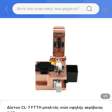
2
/
5
Δίκτυο CL-7 FTTH μπαλτάς ινών υψηλής ακρίβειας