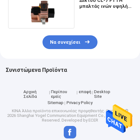
Δίκτυο CL-7 FTTH
μπαλτάς ινών υψηλής
ακρίβειας 0.25mm
Να συνεχίσει
Συνιστώμενα Προϊόντα
Αρχική
Περίπου
επαφή
Desktop
Σελίδα
εμείς
Site
Sitemap
Privacy Policy
ΚΙΝΑ Άλλα προϊόντα επικοινωνίας προμηθευτής.
Copyright ©
2026 Shanghai Yogel Communication Equipment Co., Ltd.. All Rights
Reserved. Developed by
ECER