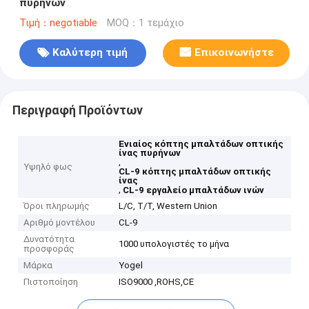
πυρήνων
Τιμή：negotiable
MOQ：1 τεμάχιο
Καλύτερη τιμή
Επικοινωνήστε
Περιγραφή Προϊόντων
Ενιαίος κόπτης μπαλτάδων οπτικής
ίνας πυρήνων
,
Υψηλό φως
CL-9 κόπτης μπαλτάδων οπτικής
ίνας
,
CL-9 εργαλείο μπαλτάδων ινών
Όροι πληρωμής
L/C, T/T, Western Union
Αριθμό μοντέλου
CL-9
Δυνατότητα
1000 υπολογιστές το μήνα
προσφοράς
Μάρκα
Yogel
Πιστοποίηση
ISO9000 ,ROHS,CE