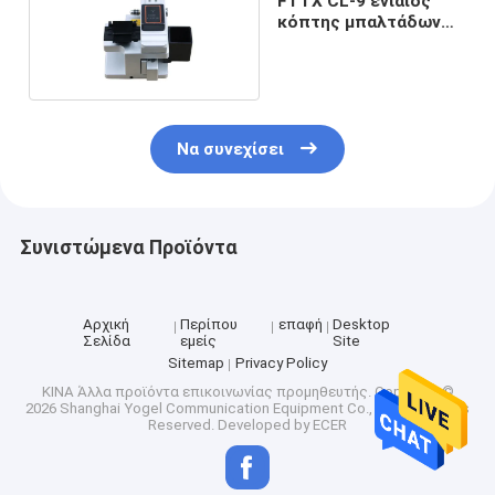
FTTX CL-9 ενιαίος
κόπτης μπαλτάδων
οπτικής ίνας πυρήνων
Να συνεχίσει
Συνιστώμενα Προϊόντα
Αρχική
Περίπου
επαφή
Desktop
Σελίδα
εμείς
Site
Sitemap
Privacy Policy
ΚΙΝΑ Άλλα προϊόντα επικοινωνίας προμηθευτής.
Copyright ©
2026 Shanghai Yogel Communication Equipment Co., Ltd.. All Rights
Reserved. Developed by
ECER