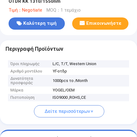
OTDR ΚΚ 1310/1550nm
Τιμή：Negotiate
MOQ：1 τεμάχιο
Καλύτερη τιμή
Επικοινωνήστε
Περιγραφή Προϊόντων
Όροι πληρωμής
L/C, T/T, Western Union
Αριθμό μοντέλου
ΥΓ-οτδρ
Δυνατότητα
1000pcs το /Month
προσφοράς
Μάρκα
YOGEL/OEM
Πιστοποίηση
ISO9000 ,ROHS,CE
Δείτε περισσότερων