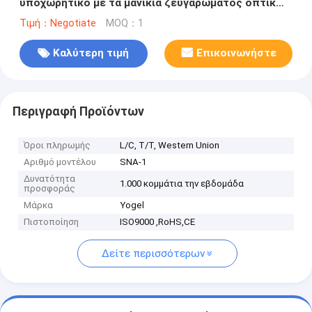
υποχωρητικό με τα μανίκια ζευγαρώματος οπτικών
ινών καλωδίων ΠΡΩΘΥΠΟΥΡΓΟΥ μπάλωμα και τους
Τιμή：Negotiate
MOQ：1
προσαρμοστές διαφραγμάτων
Καλύτερη τιμή
Επικοινωνήστε
Περιγραφή Προϊόντων
Όροι πληρωμής
L/C, T/T, Western Union
Αριθμό μοντέλου
SNA-1
Δυνατότητα
1.000 κομμάτια την εβδομάδα
προσφοράς
Μάρκα
Yogel
Πιστοποίηση
ISO9000 ,RoHS,CE
Δείτε περισσότερων