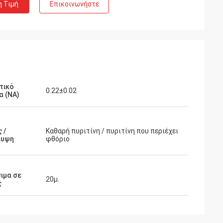
η Τιμή
Επικοινωνήστε
τικό
0.22±0.02
α (NA)
 /
Καθαρή πυριτίνη / πυριτίνη που περιέχει
λυψη
φθόριο
ιμα σε
20μ.
ς