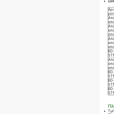
Συν
Αρ
μον
Απα
απ
Απα
απα
απ
Απα
απα
απ
BD-
ST
Απα
απα
απ
BD-
ST
BD-
ST
BD-
ST
Πλ
Τμή