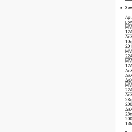
Συν
Αρ
μον
ΜΜ
12
Δελ
10η
201
ΜΜ
22
ΜΜ
12
Δελ
Δελ
Δελ
ΜΜ
22
Δελ
28η
200
Δελ
28η
200
13