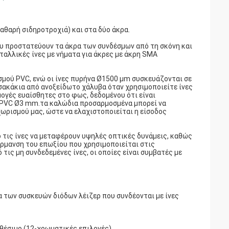
θαρή σιδηροτροχιά) και στα δύο άκρα.
υ προστατεύουν τα άκρα των συνδέσμων από τη σκόνη και
αλλικές ίνες με νήματα για άκρες με άκρη SMA
μού PVC, ενώ οι ίνες πυρήνα Ø1500 μm συσκευάζονται σε
σακάκια από ανοξείδωτο χάλυβα όταν χρησιμοποιείτε ίνες
ογές ευαίσθητες στο φως, δεδομένου ότι είναι
ν PVC Ø3 mm.τα καλώδια προσαρμοσμένα μπορεί να
ωρισμού μας, ώστε να ελαχιστοποιείται η είσοδος
ό τις ίνες να μεταφέρουν υψηλές οπτικές δυνάμεις, καθώς
ρμανση του επωξίου που χρησιμοποιείται στις
ις μη συνδεδεμένες ίνες, οι οποίες είναι συμβατές με
α των συσκευών διόδων λέιζερ που συνδέονται με ίνες
θέσιμο (12-χρωματικές επιλογές)