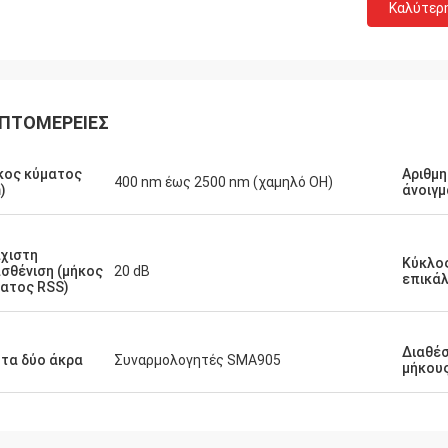
Καλύτερ
ΠΤΟΜΈΡΕΙΕΣ
κος κύματος
Αριθμη
400 nm έως 2500 nm (χαμηλό OH)
)
άνοιγμ
χιστη
Κύκλος
σθένιση (μήκος
20 dB
επικά
ατος RSS)
Διαθέσ
 τα δύο άκρα
Συναρμολογητές SMA905
μήκου