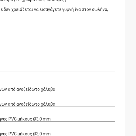
δεν χρειάζεται να εισαγάγετε γυμνή ίνα στον σωλήνα,
ήνων από ανοξείδωτο χάλυβα
ήνων από ανοξείδωτο χάλυβα
ήνες PVC μήκους Ø3,0 mm
ήνες PVC μήκους Ø3,0 mm