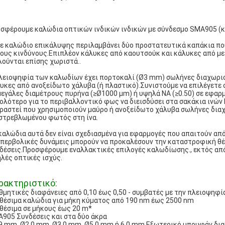
σφέρουμε καλώδια οπτικών ινδικών ινδικών με σύνδεσμο SMA905 (κα
ε καλώδιο επικάλυψης περιλαμβάνει δύο προστατευτικά καπάκια πο
ους κινδύνους.Επιπλέον κάλυκες από καουτσούκ και κάλυκες από μετ
ούνται επίσης χωριστά..
λειοψηφία των καλωδίων έχει πορτοκαλί (Ø3 mm) σωλήνες διαχωρισ
υκες από ανοξείδωτο χάλυβα (ή πλαστικό).Συνιστούμε να επιλέγετε 
μεγάλες διαμέτρους πυρήνα (≥Ø1000 μm) ή υψηλά NA (≥0.50) σε εφαρμ
ολότερο για το περιβαλλοντικό φως να διεισδύσει στα σακάκια ινώ
ραστεί που χρησιμοποιούν μαύρο ή ανοξείδωτο χάλυβα σωλήνες διαχ
στρεβλωμένου φωτός στη ίνα.
καλώδια αυτά δεν είναι σχεδιασμένα για εφαρμογές που απαιτούν απ
υπερβολικές δυνάμεις μπορούν να προκαλέσουν την καταστροφική θέ
δέσεις.Προσφέρουμε εναλλακτικές επιλογές καλωδίωσης., εκτός από τ
λές οπτικές ισχύς.
ρακτηριστικό:
θμητικές διαφάνειες από 0,10 έως 0,50 - συμβατές με την πλειοψηφί
θέσιμα καλώδια για μήκη κύματος από 190 nm έως 2500 nm
θέσιμα σε μήκους έως 20 m*
905 Συνδέσεις και στα δύο άκρα
9 mm, Ø2,0 mm, Ø3,0 mm, Ø5,0 mm ή 6,0 mm Εξωτερικό μπουφάν δια