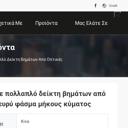
Greek
χετικά Με
Προϊόντα
Μας Ελάτε Σε
όντα
Εμάς
Επαφή Με
λό Δείκτη Βημάτων Από Οπτικές
ε πολλαπλό δείκτη βημάτων από
 ευρύ φάσμα μήκους κύματος
Κίνα
ής