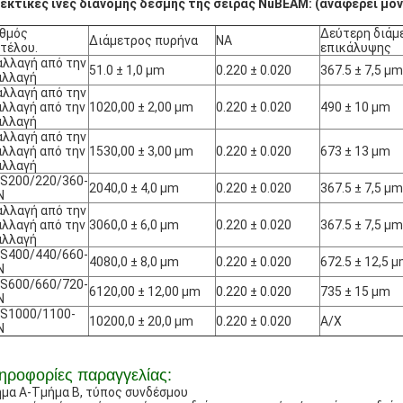
εκτικές ίνες διανομής δέσμης της σειράς NuBEAM: (αναφέρει μόν
ιθμός
Δεύτερη διάμ
Διάμετρος πυρήνα
NA
τέλου.
επικάλυψης
λλαγή από την
51.0 ± 1,0 μm
0.220 ± 0.020
367.5 ± 7,5 μm
αλλαγή
λλαγή από την
λλαγή από την
1020,00 ± 2,00 μm
0.220 ± 0.020
490 ± 10 μm
αλλαγή
λλαγή από την
λλαγή από την
1530,00 ± 3,00 μm
0.220 ± 0.020
673 ± 13 μm
αλλαγή
S200/220/360-
2040,0 ± 4,0 μm
0.220 ± 0.020
367.5 ± 7,5 μm
N
λλαγή από την
λλαγή από την
3060,0 ± 6,0 μm
0.220 ± 0.020
367.5 ± 7,5 μm
αλλαγή
S400/440/660-
4080,0 ± 8,0 μm
0.220 ± 0.020
672.5 ± 12,5 
N
S600/660/720-
6120,00 ± 12,00 μm
0.220 ± 0.020
735 ± 15 μm
N
S1000/1100-
10200,0 ± 20,0 μm
0.220 ± 0.020
Α/Χ
N
ηροφορίες παραγγελίας:
μα A-Τμήμα B, τύπος συνδέσμου