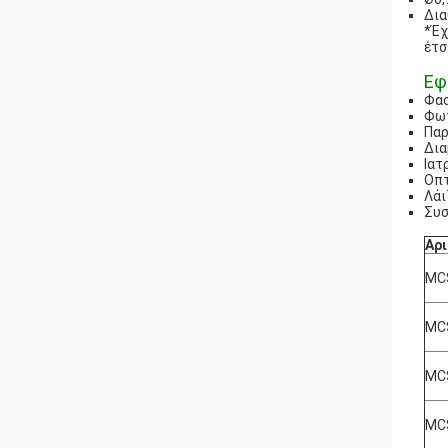
Δια
*Έχ
έτσ
Εφ
Φα
Φω
Παρ
Δια
Ιατ
Οπτ
Λάι
Συσ
Αρ
MC
MC
MC
MC