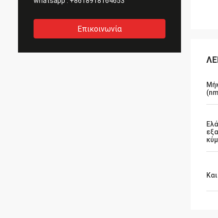
whatsapp :
+8618918164653
Επικοινωνία
ΛΕ
Μή
(nm
Ελά
εξα
κύμ
Και