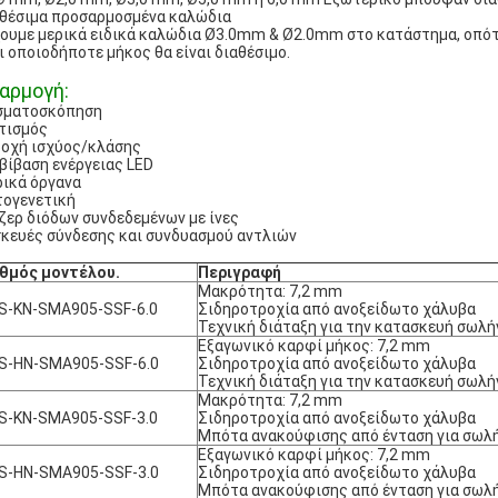
θέσιμα προσαρμοσμένα καλώδια
ουμε μερικά ειδικά καλώδια Ø3.0mm & Ø2.0mm στο κατάστημα, οπότε 
ι οποιοδήποτε μήκος θα είναι διαθέσιμο.
αρμογή:
σματοσκόπηση
τισμός
οχή ισχύος/κλάσης
βίβαση ενέργειας LED
ρικά όργανα
ογενετική
ζερ διόδων συνδεδεμένων με ίνες
κευές σύνδεσης και συνδυασμού αντλιών
ιθμός μοντέλου.
Περιγραφή
Μακρότητα: 7,2 mm
S-KN-SMA905-SSF-6.0
Σιδηροτροχία από ανοξείδωτο χάλυβα
Τεχνική διάταξη για την κατασκευή σωλ
Εξαγωνικό καρφί μήκος: 7,2 mm
S-HN-SMA905-SSF-6.0
Σιδηροτροχία από ανοξείδωτο χάλυβα
Τεχνική διάταξη για την κατασκευή σωλ
Μακρότητα: 7,2 mm
S-KN-SMA905-SSF-3.0
Σιδηροτροχία από ανοξείδωτο χάλυβα
Μπότα ανακούφισης από ένταση για σωλ
Εξαγωνικό καρφί μήκος: 7,2 mm
S-HN-SMA905-SSF-3.0
Σιδηροτροχία από ανοξείδωτο χάλυβα
Μπότα ανακούφισης από ένταση για σωλ