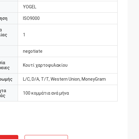
YOGEL
ηση
ISO9000
α
ίας
1
negotiate
α
σία
ζεσαι με
Κουτί χαρτοφυλακίου
ειες
 Είναι
ονται
ρωμής
L/C, D/A, T/T, Western Union, MoneyGram
ητα
100 κομμάτια ανά μήνα
άς