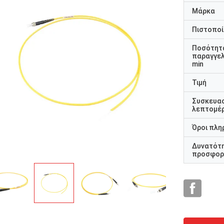
Μάρκα
Πιστοποί
Ποσότητ
παραγγελ
min
Τιμή
rhode alain,Γαλλί
Συσκευα
Είναι πολύ ωραίο να συνεργά
απότκιν, Ρωσική Ομοσπονδία
λεπτομέρ
πραγματικούς επαγγελματίες.
προσεκτικοί και ανταποκρίν
Όροι πλη
γρήγορα.
Δυνατότ
προσφορ