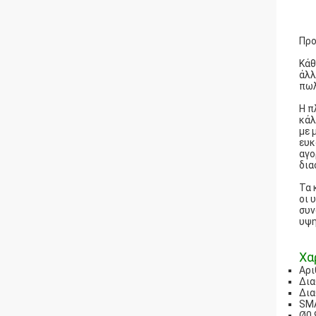
Προ
Κάθ
άλλ
πωλ
Η π
κάλ
με 
ευκ
αγο
δια
Τα 
οι 
συν
υψη
Χα
Αρι
Δια
Δια
SMA
Ø0,