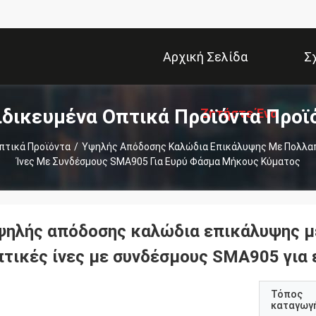
Αρχική Σελίδα
Σ
ιδικευμένα Οπτικά Προϊόντα Προϊ
Ζητήστε Ένα
πτικά Προϊόντα
/
Υψηλής Απόδοσης Καλώδια Επικάλυψης Με Πολλαπ
Ίνες Με Συνδέσμους SMA905 Για Ευρύ Φάσμα Μήκους Κύματος
Απόσπασμα
ψηλής απόδοσης καλώδια επικάλυψης μ
πτικές ίνες με συνδέσμους SMA905 για
Τόπος
καταγωγ