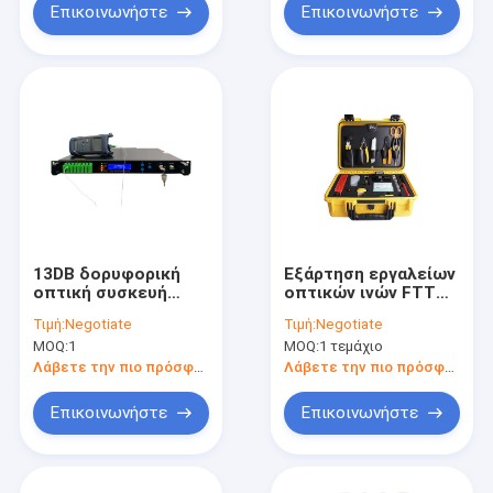
Επικοινωνήστε
Επικοινωνήστε
13DB δορυφορική
Εξάρτηση εργαλείων
οπτική συσκευή
οπτικών ινών FTTH
αποστολής σημάτων
FTTB
Τιμή:
Negotiate
Τιμή:
Negotiate
CATV
MOQ:
1
MOQ:
1 τεμάχιο
Λάβετε την πιο πρόσφατη τιμή
Λάβετε την πιο πρόσφατη τιμή
Επικοινωνήστε
Επικοινωνήστε