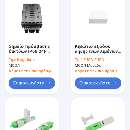
Σημείο πρόσβασης
Κιβώτιο εξόδου
δικτύων IP68 24F
λήξης ινών λιμένων
υπόγεια/εναέρια
FTTB 4
Τιμή:
Negotiate
Τιμή:
3USD-6USD
περάτωση διανομής
MOQ:
1
MOQ:
1 Μονάδα
οπτικών ινών
πτώσης τελική
Λάβετε την πιο πρόσφατη τιμή
Λάβετε την πιο πρόσφατη τιμή
Επικοινωνήστε
Επικοινωνήστε
Σπίτι
Προϊόντα
Περίπου εμείς