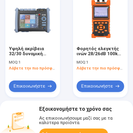
Υψηλή ακρίβεια
Φορητός ελεγκτής
32/30 δυναμική
ινών 28/26dB 100km
περιοχή DB οπτικό
OTDR
MOQ:
1
MOQ:
1
Reflectometer
Λάβετε την πιο πρόσφατη τιμή
Λάβετε την πιο πρόσφατη τιμή
χρονικών περιοχών
1310/1550 NM
(OTDR)
Επικοινωνήστε
Επικοινωνήστε
Εξοικονομήστε το χρόνο σας
Ας επικοινωνήσουμε μαζί σας με τα
καλύτερα προϊόντα.