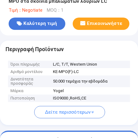
MPO στα σκοινιά μπαλωμάτων λουριών LC
Τιμή：Negotiate
MOQ：1
Καλύτερη τιμή
Επικοινωνήστε
Περιγραφή Προϊόντων
Όροι πληρωμής
L/C, T/T, Western Union
Αριθμό μοντέλου
KE-MPO(F)-LC
Δυνατότητα
50.000 τεμάχια την εβδομάδα
προσφοράς
Μάρκα
Yogel
Πιστοποίηση
ISO9000 ,RoHS,CE
Δείτε περισσότερων