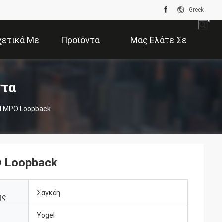
Greek
χετικά Με
Προϊόντα
Μας Ελάτε Σε
Εμάς
Επαφή Με
ντα
H MPO Loopback
O Loopback
Σαγκάη
ής
Yogel