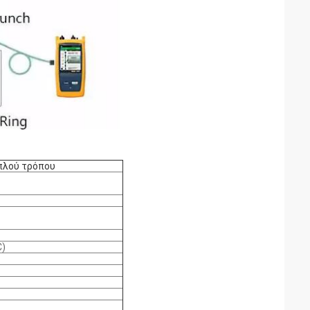
πλού τρόπου
C)