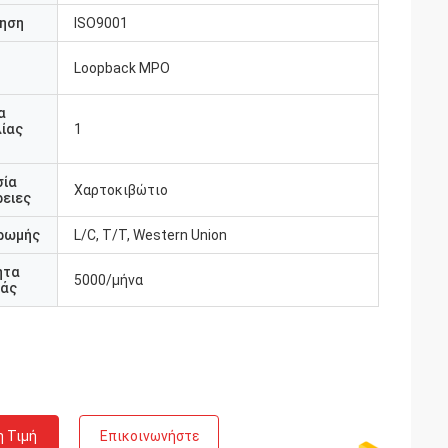
ηση
ISO9001
Loopback MPO
υ
α
ίας
1
Γαλλία
σία
Χαρτοκιβώτιο
ειες
νεργάζεσαι με
τίες. Είναι
ρωμής
L/C, T/T, Western Union
κρίνονται
ητα
5000/μήνα
άς
η Τιμή
Επικοινωνήστε