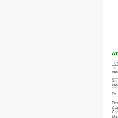
Α
Τύπ
Τυπ
εισ
Χα
εισ
Επ
Εκτ
Διά
Θερ
Εξε