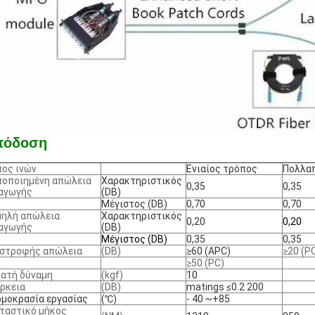
πόδοση
ος ινών
Ενιαίος τρόπος
Πολλα
οποιημένη απώλεια
Χαρακτηριστικός
0,35
0,35
αγωγής
(DB)
Μέγιστος (DB)
0,70
0,70
μηλή απώλεια
Χαρακτηριστικός
0,20
0,20
αγωγής
(DB)
Μέγιστος (DB)
0,35
0,35
ιστροφής απώλεια
(DB)
≥60 (APC)
≥20 (P
≥50 (PC)
ατή δύναμη
(kgf)
10
ρκεια
(DB)
matings ≤0.2 200
μοκρασία εργασίας
(℃)
- 40 ~+85
ταστικό μήκος