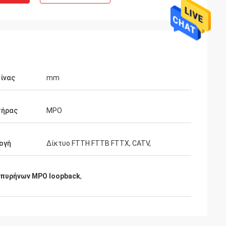
ίνας
mm
τήρας
MPO
ογή
Δίκτυο FTTH FTTB FTTX, CATV,
 πυρήνων MPO loopback
,