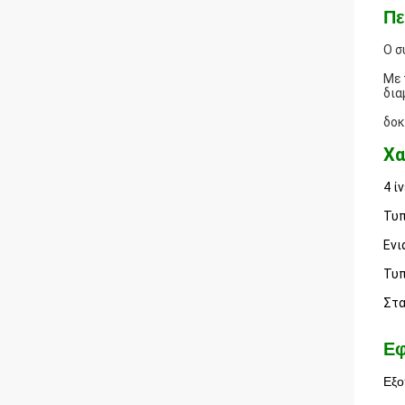
Πε
Ο σ
Με 
δια
δοκ
Χα
4 ί
Τυπ
Ενι
Τυπ
Στα
Ε
Εξο